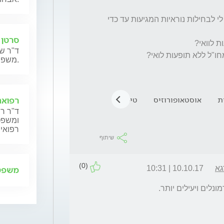
לצערי גלולות , טבעת וגינלית ומדבקות גורמות לי לבחילות נוראיות המגיעות עד כדי 
סרטן 
ד"ר שנ
משפחותיהם.
ת
אוסטאופורוזיס
טיפול הורמונלי
רפואה
ד"ר רן
ומשפט,
רפואית
שיתוף
(0)
גא
10.10.17 | 10:31
משפט 
נלים ויעילים יותר.