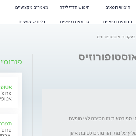
חיפוש רופאים
חיפוש חדרי לידה
מאמרים מקצועיים
תחומים רפואיים
פורומים רפואיים
כלים שימושיים
 בעקבות אוסטופורוזיס
וסטופורוזיס
פורומי
אטופי
פרופ' 
אטופי
הנני בת 39 וכבר מספר שנים רב ללא וסת (הנני ספורטאית וזו הסיבה לאי הופעת 
תפרחת
פרופ' 
בשל התחלת היווצרות אוסטופורוזיס הרופא המליץ על מתן הורמונים לטובת איזון 
אבחון וטיפול.