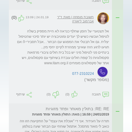
תגובה
שיתוף
(0)
תשובת מומחה | מאת: ד"ר
24.01.19 | 13:09
אברמוב ליאורה
אל תצטערי על הזמן שחלף כנראה לא היית מספיק בשלה 
לטיפול ועכשיו כשיש לך יעדים ומוטיבציה יש יותר סיכוי שהטיפול 
יצליח. גם אל תבטלי את המפגש עם הבחור. ..אבל תסבירי לו אם 
בינתיים פני לטיפול מיני יש בכל בית חולים ציבורי מרפאות 
סקסולוגיות כל קופת חולים עובדת בשיתוף עם סקסולוגים, ויש 
אתר של סקסולוגים מומחים www.itam.org.il
077-2310224
(מספר מקשר)
תגובה
(0)
(0)
שיתוף
RE: RE: בתולין מאוחר ופחד מזוגיות
24/01/2019 | 16:59 | מאת: התולין מאוחר ופחד מזוגיות
תודה על העידוד. אני די "אוכלת את עצמי" על התקיעות הזו וזה 
כואב לי מאוד מתסכל. אתמול שוחחי עם הבחור שעה בטלפון 
והיום אפגש איתו לראשונה. זה ממש צעד גדוח בשבילי. אני 