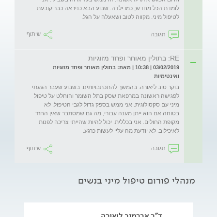
לומדת הכל מחדש, כמו ילדה. שבוע הבא כניראה כבר קובעת 
לטיפול מיני. מקווה לטוב ושאעלה על הגל.

תגובה
שיתוף
RE: בתולין מאוחר ופחד מזוגיות
03/02/2019 | 10:38 | מאת: בתולין מאוחר ופחד מזוגיות
ואינטימיות
בוקר טוב ליאורה. בהמשך להתכתבויותינו: בשבוע שעבר הגעתי 
לפגישה ראשונה במרפאת שסק בתל השומר והוחלט על טיפול 
מיני עם סקסולוגית. אני ממש בספק גדול לגבי הטיפול. לא 
בטוחה אם הוא ייתן מענה עבורי, מה גם שמסתבר שאין החזר 
מקופת החולים. אני בכללית. יכול להיות שהייתי צריכה לפנות 
לאיכילוב. לא יודעת מה עליי לעשות כרגע.
תגובה
שיתוף
מנהלי פורום טיפול מיני בנשים
ד"ר אברמוב ליאורה