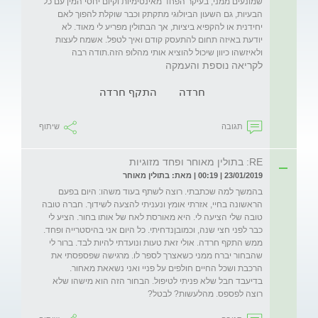
שמונעים ממני, בעיקר הפחד מאינטימיות וקיום יחסי המין עם כל 
הבעיות, גם השעון הביולוגי מתקתק וכבר שוקלת להפוך לאם 
יחידנית או להקפיא ביציות, אך הבתולין מפריע לי מאוד. לא 
יודעת באיזה תחום להתעסק קודם ואיך לטפל. אשמח לעצות 
ולאיזשהו כיוון שיכול להוציא אותי מהלופ הזה.תודה רבה
לקריאה נוספת והעמקה
חרדה
התקף חרדה
תגובה
שיתוף
RE: בתולין מאוחר ופחד מזוגיות
23/01/2019 | 00:19 | מאת: בתולין מאוחר
בהמשך למה שכתבתי. רוצה לשתף בעוד משהו: היום בפעם 
הראשונה בחיי, אזרתי אומץ ונעניתי להצעה לשידוך. חברה טובה 
טובה שלי הציעה לי. היא מאורסת לאח של אותו בחור. הציע לי 
כבר לפני חצי שנה, וכמובןנדחיתי. כל היום אני בהיסטרייה ופחד. 
ממש התקף חרדה. אולי זאת טעות ונועדתי להיות לבד. ברור לי 
שהבחור יברח ממני כשאצרך לספר לו. מרגישה שפספסתי את 
הרכבת ושכל החיים חולפים על פניי ואני נשאאת מאחור. 
בדיעבד חבל שלא פניתי לטיפול. הבחור הזה הוא מישהו שלא 
רוצה לפספס. מהלעשות? לבטל?