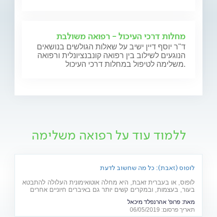
מחלות דרכי העיכול - רפואה משולבת
ד"ר יוסף דיין ישיב על שאלות הגולשים בנושאים
הנוגעים לשילוב בין רפואה קונבנציונלית ורפואה
משלימה לטיפול במחלות דרכי העיכול.
ללמוד עוד על רפואה משלימה
לופוס (זאבת): כל מה שחשוב לדעת
לופוס, או בעברית זאבת, היא מחלה אוטואימונית העלולה להתבטא
בעור, בעצמות, ובמקרים קשים יותר גם באיברים חיוניים אחרים
רבים כמו לב, ריאות, כליות ומוח. מהם תסמיני המחל והגורמים
מאת:
פרופ' אהרנפלד מיכאל
לה? ומהו הטיפול המתקדם שנכנס לסל הבריאות בשנים
תאריך פרסום: 06/05/2019
האחרונות? כתבה לרגל יום המודעות למחלה (10.5)