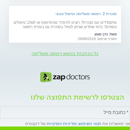
סוכרת 2: רפואה משלימה וטיפול טבעי
מתמודדים עם סוכרת? רוצים להיפרד מהתרופות או לשלב טיפולים
נוספים? כדאי שתדעו שניתן לטפל בסוכרת גם בעזרת רפואה
משלימה (אקופונקטורה, ביופידבק ודמיון מודרך), תוספי מזון וצמחי
מאת:
נדב סגמן
מרפא
תאריך פרסום: 26/06/2018
כל הכתבות בנושא רפואה משלימה
הצטרפו לרשימת התפוצה שלנו
אני מאשר/ת את
תנאי השימוש
ו
מדיניות הפרטיות
של דוקטורס