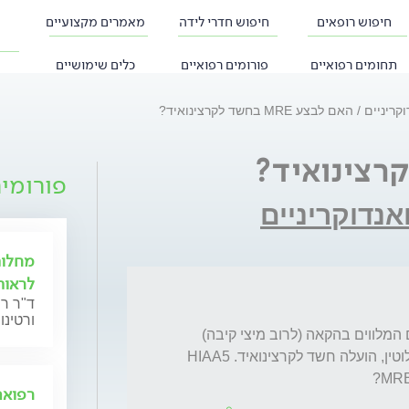
חיפוש רופאים
חיפוש חדרי לידה
מאמרים מקצועיים
תחומים רפואיים
פורומים רפואיים
כלים שימושיים
וקריניים
האם לבצע MRE בחשד לקרצינואיד?
פורומי
ואנדוקריניים
מחלות
לראות
ד"ר ר
ורטינו
עקב אירועי שלשול חמור פעם בחודש-חודשיים המלווים בהקאה (לרוב מיצי קיבה) 
ובחולשה קשה, נמשכים כשעתיים וחולפים לחלוטין, הועלה חשד לקרצינואיד. HIAA5 
רפואה