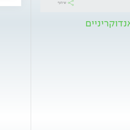
שיתוף
נדוקריניים