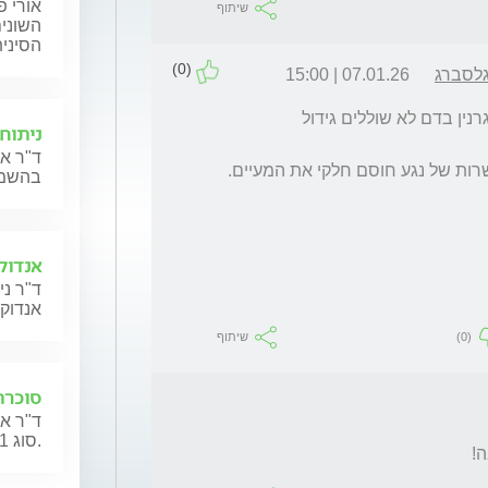
אורי פ
שיתוף
השוני
הסיני
(0)
גלסברג
07.01.26 | 15:00
שלום רב, ערכים תקינים של 5-hiaa ושל כרומוגרנין בדם לא שוללים גידול 
ניתוח
ד"ר אנ
בהשמנה
אנדוק
ד"ר ני
אנדוקר
(0)
שיתוף
סוכרת נעורי
ד"ר אס
סוג 1).
!