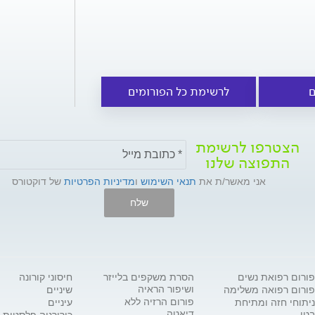
ם
לרשימת כל הפורומים
הצטרפו לרשימת
התפוצה שלנו
אני מאשר/ת את
תנאי השימוש
ו
מדיניות הפרטיות
של דוקטורס
שלח
פורום רפואת נשים
הסרת משקפים בלייזר
חיסוני קורונה
ושיפור הראיה
פורום רפואה משלימה
שיניים
פורום הרזיה ללא
ניתוחי חזה ומתיחת
עיניים
דיאטה
בטן
כירורגיה פלסטית