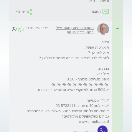
והשניה 6/12?
תגובה
שיתוף
(0)
תשובת מומחה | מאת: אייל
24.07.25 | 09:36
ברקו - ד"ר אופטיקה
📍התאמת כל סוגי עדשות-המגע, משקפי-ראייה במספרים 
www.dr-optica.co.il