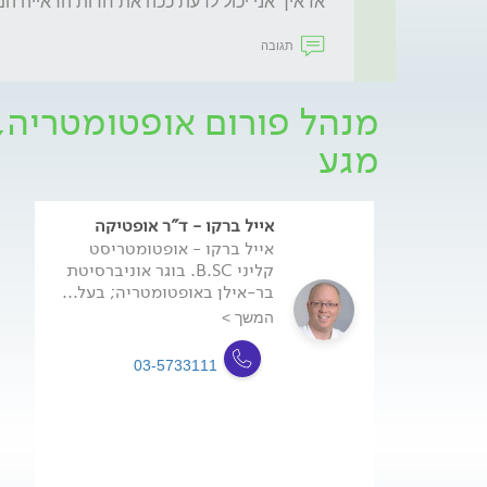
אז איך אני יכול לדעת ככה את חדות הראייה המ
תגובה
מנהל פורום אופטומטריה,
מגע
אייל ברקו - ד"ר אופטיקה
אייל ברקו - אופטומטריסט
קליני B.SC. בוגר אוניברסיטת
בר-אילן באופטומטריה; בעל...
המשך >
03-5733111