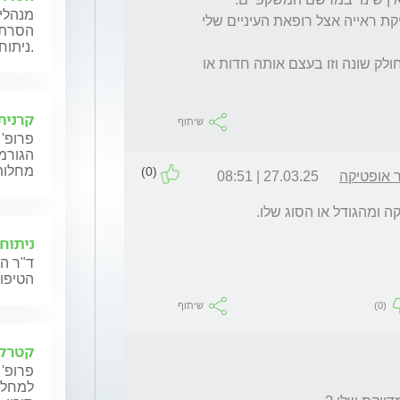
מנהלי 
בלי קשר לזה לפני כחמישה חודשים עשיתי בדיקת ראייה אצל רופאת העיניים שלי 
הסרת מ
ניתוחיים במגוון שיטות.
השאלה שלי היא האם ישנה דרך שבה הלוח מחולק שונה וזו בעצם אותה חדות או 
קרנית
שיתוף
פרופ' 
הגורמו
מחלות
(0)
ר אופטיקה
27.03.25 | 08:51
 ומהגודל או הסוג שלו.
ניתוח
ד"ר הל
הטיפול
(0)
שיתוף
קטרקט
פרופ' 
למחלות