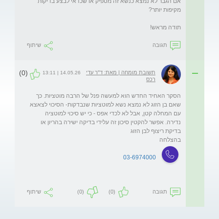
אם הגבר לא נמצא כנשא זה מספיק או שכדאי לבצע בדיקות 
תודה מראש!
תגובה
שיתוף
(0)
תשובת מומחה | מאת: ד"ר עדי
14.05.26 | 13:11
רכס
הסקר האחיד החדש הוא למעשה פנל של הרבה מוטציות. כך 
שאם בן הזוג לא נמצא נשא למוטציות שנבדקות- הסיכוי לצאצא 
עם המחלה קטן, אבל לא לכדי אפס - כי יש סיכוי למוטציה 
נדירה. אפשר להקטין סיכון זה עלידי בדיקה ישירה בהריון או 
בהצלחה
03-6974000
תגובה
(0)
(0)
שיתוף