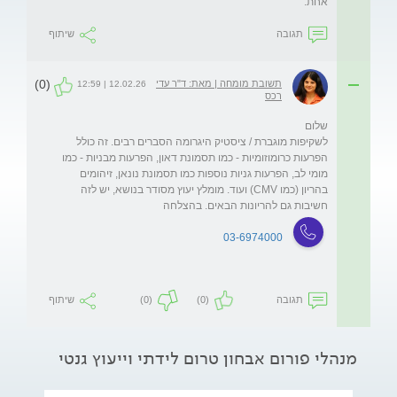
אחת. 
תגובה
שיתוף
(0)
תשובת מומחה | מאת: ד"ר עדי
12.02.26 | 12:59
רכס
לשקיפות מוגברת / ציסטיק היגרומה הסברים רבים. זה כולל 
הפרעות כרומוזומיות - כמו תסמונת דאון, הפרעות מבניות - כמו 
מומי לב, הפרעות גניות נוספות כמו תסמונת נונאן, זיהומים 
בהריון (כמו CMV) ועוד. מומלץ יעוץ מסודר בנושא, יש לזה 
חשיבות גם להריונות הבאים. בהצלחה
03-6974000
תגובה
(0)
(0)
שיתוף
מנהלי פורום אבחון טרום לידתי וייעוץ גנטי