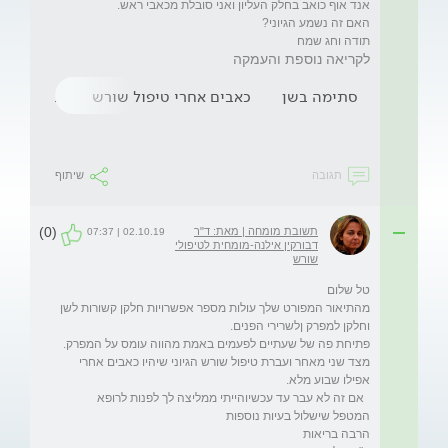
תודה וחג שמח

לקריאה נוספת והעמקה
סתימה בשן
כאבים אחרי טיפול שורש
טיפול שו
תגובה
שיתוף
(0)
תשובת מומחה | מאת: ד"ר
02.10.19 | 07:37
דבורקין אילנה-מומחית לטיפולי
שורש
מהתיאור המפורט שלך עולות מספר אפשרויות חלקן קשורות לשן 
מצד שני מאחר ועברת טיפול שורש הגיוני שיהיו כאבים אחרי 
  אם זה לא עבר עד עכשיוהייתי ממליצה לך לפנות לרופא 