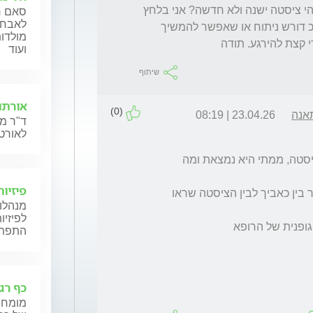
לשאול את גודלה והוא לא רשם. מה הסיכוי שזוהי ציסטה ישנה ולא חדשה? אני בלחץ 
סאם ח'
לאבחון
נוראי, בת 52, פעילה מאוד, האם כזה דבר בד"כ דורש ניתוח או שאפשר להמשיך 
מולדות
ועוד
שיתוף
אורתו
(0)
אנה
23.04.26 | 08:19
ד"ר מנ
לאורטו
קשה לדעת מהמידע שמסרת מה טיבה של הציסטה, ממתי היא נמצאת ומה 
פיזיו
צריך לבצע את הMRI ובעיקר להבין אם יש קשר בין כאביך לבין הציסטה שראו 
מנהלות
לפיזיו
התפתחו
כף רג
מומחי 