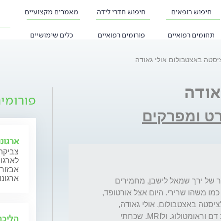
חיפוש רופאים
חיפוש חדרי לידה
מאמרים מקצועיים
תחומים רפואיים
פורומים רפואיים
כלים שימושיים
יסטה באצטבולום אולי גאודה
אודה
פורומי
רט ומפרקים
ארגונ
צביקה 
לארגונ
אבזור 
ארגונו
שלום, בחצי שנה האחרונה יש לי כאבים בחיבור של ירך שמאל לישבן, מחמירים 
ומוקלים לסירוגין, פעילות גופנית מקלה, מרגיש כמו משהו שרירי. היום אצל אורטופד, 
בצילום אמר שלא רואה שחיקה אבל יש חשד לציסטה באצטבולום, אולי גאודה, 
לדבריו זהו ממצא מקרי, כן הפנה אותי לבדיקות דם וראומטולוג. ולMRI. שכחתי 
הליכה