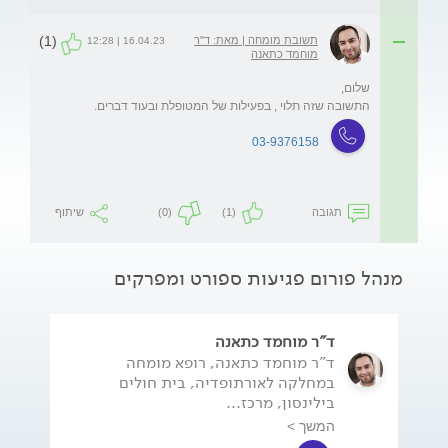
(1)
תשובת מומחה | מאת: ד"ר
16.04.23 | 12:28
מוחמד כתאנה
התשובה שזה תלוי , בפעילות של המטופלת ובעוד דברים.

03-9376158
תגובה
(1)
(0)
שיתוף
מנהל פורום פגיעות ספורט ומפרקים
ד"ר מוחמד כתאנה
ד"ר מוחמד כתאנה, רופא מומחה
במחלקה לאורתופדיה, בית חולים
בילינסון, מרכז...
המשך >