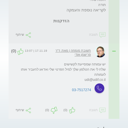
תודה
לקריאה נוספת והעמקה
הזדקנות
תגובה
שיתוף
(0)
תשובת מומחה | מאת: ד"ר
17.11.19 | 13:07
פרישמן אודי
שלח לי את הטלפון שלך למיל הפרטי שלי ואדאג להעביר אותו 
לעמותה

udi@udif.co.il
03-7517274
תגובה
(0)
(0)
שיתוף