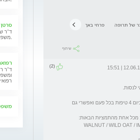
סרטן 
תר של תרופה
פרחי באך
Clematis
ורבנה רפואית
ד"ר שנ
משפחותיהם.
שיתוף
רפואה
(2)
12.06.14 | 15
ד"ר רן
ומשפט,
רפואית
 1. "רסקיו לילה", במינון מינימלי של 4 פעמים ביום 4 טיפות בכל פעם ואפשרי גם 
משפט 
WALNUT / WILD OAT / I