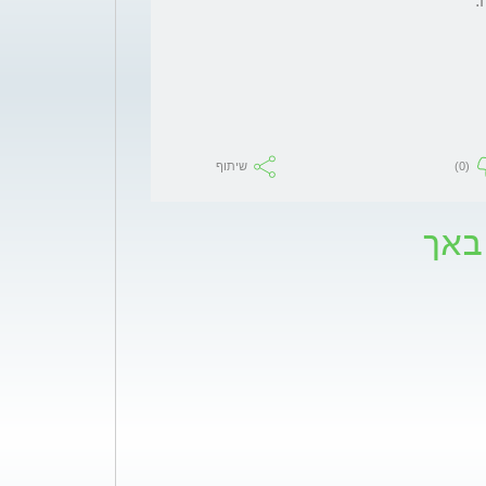
(0)
שיתוף
באך