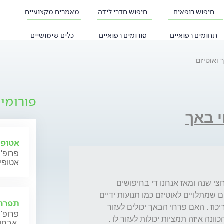
חיפוש רופאים
חיפוש חדרי לידה
מאמרים מקצועיים
תחומים רפואיים
פורומים רפואיים
כלים שימושיים
 ואוטיזם
פורומי
 באך
אטופי
פרופ' 
אטופי
שלום לך , בני בן השלוש אובחן כאוטיסט לפני חצי שנה ומאז אנחנו די בחיפושים 
אחרי כל טיפול שיעזור להקל על כל הסימפטומים שמתלויים לאוטיזם כמו תנועות ידיים 
תפרחת
דמוי הכאה , היפרקטיביות , חוסר שקט וחוסר ריכוז . האם פרחי הבאך יכולים לעזור 
פרופ' 
לילד להירגע ולהיות יותר מרוכז , אם כן אודה להכוונה איזה תמציות יכולות לעזור לו . 
אבחון וטיפול.