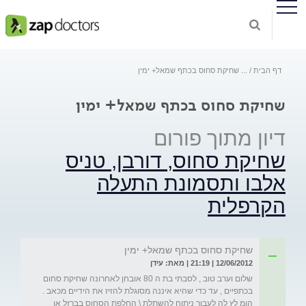
דף הבית
...
שחיקת סחוס בכתף שמאל+ ימין
שחיקת סחוס בכתף שמאל+ ימין
דיון מתוך פורום
שחיקת סחוס, דורבן, טניס
אלבו ותסמונת התעלה
הקרפלית
שחיקת סחוס בכתף שמאל+ ימין
12/06/2012 | 21:19 | מאת: עידן
שלום וערב טוב , לסבתי בת ה 80 אובחן לאחרונה שחיקת סחום 
בכתפיים , עד כדי שהיא איננה מסוגלת להזיז את הידיים מכאב . 
הומ לץ לה לעבור ניתוח להשתלת \ החלפת הסחוס בברזל או 