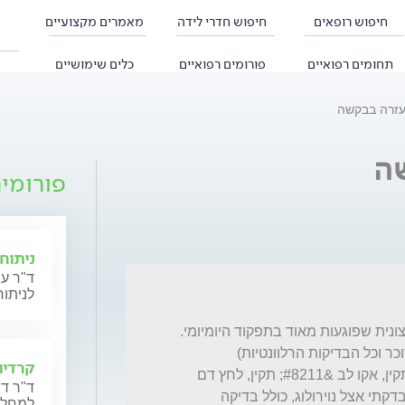
חיפוש רופאים
חיפוש חדרי לידה
מאמרים מקצועיים
תחומים רפואיים
פורומים רפואיים
כלים שימושיים
עזרה בבקשה
ה
פורומי
ניתוחי
ד"ר עי
לניתוח
אני בת 36 וסובלת כשנה מתשישות וחולשה קיצונית שפוגעות מאוד בתפקוד היומיומי.  
עברתי בירור מקיף: בדיקות דם מלאות (כולל סוכר וכל הבדיקות הרלוונטיות) 
קרדיו
&#8211; תקינות, MRI ראש וצוואר &#8211; תקין, אקו לב &#8211; תקין, לחץ דם 
ד"ר דנ
היה גבוה בעבר וכיום מאוזן עם טיפול. בנוסף נבדקתי אצל נוירולוג, כולל בדיקה 
למחלות