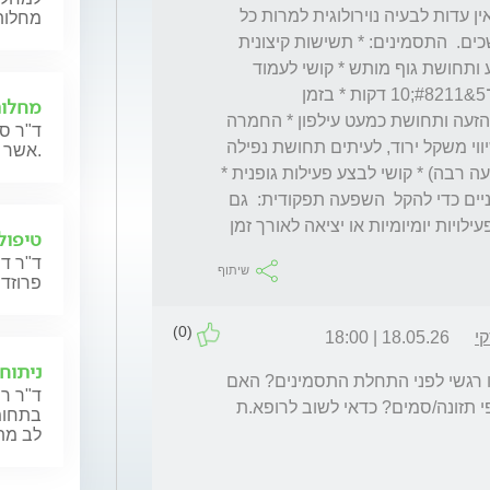
נוירולוגית פיזית של מערכת העצבים, ונאמר שאין עדות לבעיה נוירולוגית למרות כל 
מחלות
הבדיקות אין אבחנה ברורה והסימפטומים נמשכים.  התסמינים: * תשישות קיצונית 
גם בבית, לא תלויה בשינה * חוסר אנרגיה קבוע ותחושת גוף מותש * קושי לעמוד 
&#8211; צורך מיידי לשבת * הליכה מוגבלת ל־5&#8211;10 דקות * בזמן 
מחלות
הליכה/עמידה מופיעים סחרחורת, דפיקות לב, הזעה ותחושת כמעט עילפון * החמרה 
ד"ר סר
גם ממאמץ קל מאוד * תחושת חוסר יציבות ושיווי משקל ירוד, לעיתים תחושת נפילה 
אשר מתכננות הריון או נמצאות בהריון כעת.
אחורה * רגישות לעומס ויזואלי (קניון/חנויות/תנועה רבה) * קושי לבצע פעילות גופנית * 
קושי להתרכז במצבים עמוסים, צורך לעצום עיניים כדי להקל  השפעה תפקודית:  גם 
לויות יומיומיות או יציאה לאורך זמן
טיפול 
ד"ר דר
שיתוף
פרוזדו
(0)
י
18.05.26 | 18:00
ניתוח
נשמע שהמצב דורש מחשבה. האם קרה משהו רגשי לפני התחלת התסמינים? האם 
ד"ר רו
נבדק פרופיל הורמונלי? האם יש שימוש בתוספי תזונה/סמים? כדאי לשוב לרופא.ת 
בתחומי
לב מת