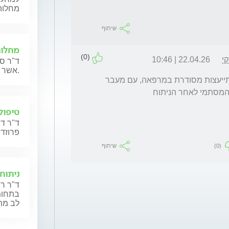
מחלות
שיתוף
מחלות
(0)
י
22.04.26 | 10:46
ד"ר סר
אשר מתכננות הריון או נמצאות בהריון כעת.
נשמע יחסית בטוח, אם כי כדאי להשלים גם התייעצות מסודרת במרפאה, עם מעבר 
המסתמי לאחר הניתוח
טיפול 
ד"ר דר
פרוזדו
(0)
שיתוף
ניתוח
ד"ר רו
בתחומי
לב מת