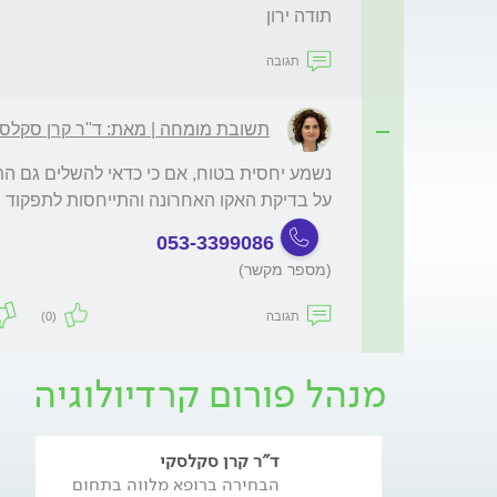
תודה ירון

תגובה
תשובת מומחה | מאת: ד"ר קרן סקלסק
על בדיקת האקו האחרונה והתייחסות לתפקוד 
053-3399086
(מספר מקשר)
תגובה
(0)
מנהל פורום קרדיולוגיה
ד"ר קרן סקלסקי
הבחירה ברופא מלווה בתחום