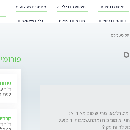
חיפוש רופאים
חיפוש חדרי לידה
מאמרים מקצועיים
תחומים רפואיים
פורומים רפואיים
כלים שימושיים
 קליסטניקס
ס
פורומי
ניתוחי
ד"ר עי
לניתוח
אני עברתי לפני שנה וקצת ניתוח לתיקון מסתם מיטרלי,אני מרגיש טוב מאוד..אני 
קרדיו
רוצה להתחיל לעשות פעילות גופנית במסגרת חוג..אימוני כוח (מתח,שכיבות ידים)על 
ד"ר דנ
למחלות