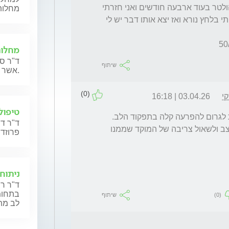
פעמים ביום 50 מ״ג  הוא אמר לי לחזור אל ההולטר בעוד ארבעה חודשים ואני חזרתי 
מחלות
לאחר חודשים וחצי ולאחר ששמתי להולטר הייתי בלחץ נורא ואז יצא אותו דבר יש לי 
מחלות
ד"ר סר
שיתוף
אשר מתכננות הריון או נמצאות בהריון כעת.
(0)
י
03.04.26 | 16:18
טיפול 
לפעמים פעימות מוקדמות בעומס גבוה עלולות לגרום להפרעה קלה בתפקוד הלב. 
ד"ר דר
במקרה כזה כדאי להוועץ במומחה להפרעות קצב ולשאול צריבה של המוקד שממנו 
פרוזדו
ניתוח
ד"ר רו
בתחומי
(0)
שיתוף
לב מת