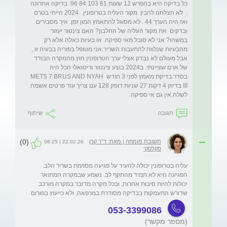
כל בדיקה היא בהפרש 12 שעות 61 103 84 96  בדיקה אחרונה 
.  לא הצלחנו להבין  מקור העליה בטרופונין.  2024 הייתי בטרם 
ואז היה הערך 44 . לא מסוגל להתאמץ המון זמן. איך מסבירים 
ובדקים  את מקור העליה של החלבון? האם צינטור יעזור 
במשהו? אני לא סובל מאי ספיקה. או בעיות כאלה אלא רק 
מהבעיות שנלוות להתעבות השריר.אני מטופל בפוריה בבעיה זו , 
אבל מעולם לא נבדק אצלי ערך הטרופונין חוץ מהמקרה הבודד 
של ארם שציינתי. ב2024 בוצע צינטור וריטואלי הכל היה 
בסדר.בדיקת מאמץ לפני 3 חודש METS 7 BRUS AND NYAH 
III בדיוק 4 דקות 27 שניות דופק 128 עם צריך עוד פרטים אשמח 
לשלח.אין גם אי ספיקה.
תגובה
שיתוף
(0)
תשובת מומחה | מאת: ד"ר קרן
22.02.26 | 08:25
סקלסקי
עליה בטרופונין יכולה להעיד על פגיעה מסוימת בשריר הלב. 
הפגיעה היא לא תמיד מהתקף לב. נשמע שבמקרה המתואר 
יכולות להיות סיבות אחרות, ובכל מקרה מדובר במקרה מורכב 
שדורש התעמקות בבדיקה מסודרת במרפאה, ולא כייעוץ בפורום
053-3399086
(מספר מקשר)