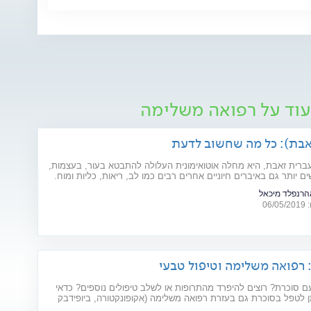
עוד על רפואה משלימה
אבת): כל מה שחשוב לדעת
עברית זאבת, היא מחלה אוטואימונית העלולה להתבטא בעור, בעצמות,
ם יותר גם באיברים חיוניים אחרים רבים כמו לב, ריאות, כליות ומוח.
 המחל והגורמים לה? ומהו הטיפול המתקדם שנכנס לסל הבריאות
אהרנפלד מיכאל
ות? כתבה לרגל יום המודעות למחלה (10.5)
06
 סוכרת? רוצים להיפרד מהתרופות או לשלב טיפולים נוספים? כדאי
 לטפל בסוכרת גם בעזרת רפואה משלימה (אקופונקטורה, ביופידבק
י מרפא