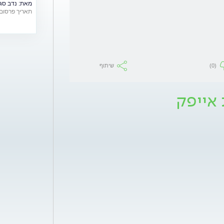
מאת:
נדב סג
תאריך פרסום: /06/2018
(0)
שיתוף
 אייפק