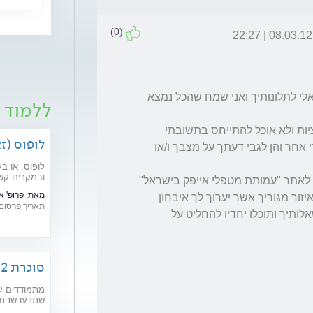
(0)
08.03.12 | 22:27
ראשית לכל טוב עשית שערכת בירור קונבנציונאלי לתלונותיך ואני שמח שהכל נמצא 
ללמוד 
מסיבות מובנות, לא אנסה להעלות כאן ספקולציות ולא אוכל להתייחס בתשובתי 
לופוס (ז
לאשר ציינת בסוף פנייתך הן לשנאמר לך על ידי אחר והן לגבי דעתך על מצבך ו/או 
לופוס, או ב
ובמקרים קשי
יחד עם זאת אני בהחלט יכול להציע לך להיכנס לאתר "עמותת מטפלי אייפק בישראל"  
מהם תסמיני
מאת:
פרופ' 
ולבחור  מטפל ככל שתראה לנכון ויתאים לך ,באיזור מגוריך אשר יערוך לך איבחון 
בשנים האחרונ
תאריך פרסום: /05/2019
מסודר ומקצועי שלאחריו הוא יוכל להשיב על שאלותיך ותוכלו יחדיו להחליט על 
סוכרת 2: רפואה משלימה וטיפול טבעי
מתמודדים עם
שתדעו שניתן
ודמיון מודרך), תוספי מזון וצמח