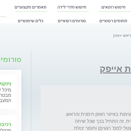
חיפוש רופאים
חיפוש חדרי לידה
מאמרים מקצועיים
תחומים רפואיים
פורומים רפואיים
כלים שימושיים
ראש +אוזן
פורומי
 אייפק
גינקול
מיכל ש
מבטה ש
המעבר,
התופעות החלו בהדרגה עד להחמרה משמעותית. זה התחיל בכך שכל שיחה 
רכיבה
בפלאפון לוותה בזעזוע של הראש(כמו שיתוק מנטלי למס' רגעים) וחוסר יכולת 
מנהלי 