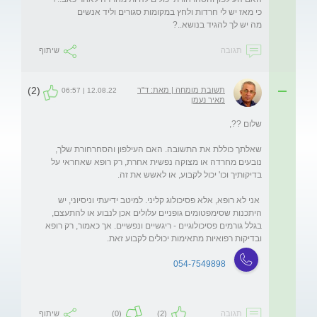
מה יש לך להגיד בנושא..?
תגובה
שיתוף
(2)
תשובת מומחה | מאת: ד"ר
12.08.22 | 06:57
מאיר נעמן
שאלתך כוללת את התשובה. האם העילפון והסחרחורת שלך, 
נובעים מחרדה או מצוקה נפשית אחרת, רק רופא שאחראי על 
 אני לא רופא, אלא פסיכולוג קליני. למיטב ידיעתי וניסיוני, יש 
היתכנות שסימפטומים גופניים עלולים אכן לנבוע או להתעצם, 
בגלל גורמים פסיכולוגיים - ריגשיים ונפשיים. אך כאמור, רק רופא 
ובדיקות רפואיות מתאימות יכולים לקבוע זאת.

054-7549898
תגובה
(2)
(0)
שיתוף