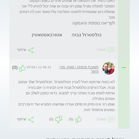
האם להמיר את החמאה או שמנים אחרים בשמן הקוקוס 
המוזכר למעלה ומכיל שומן רווי גבוה או שזה יכול להזיק לי? אני 
שואלת כיוון שמומחית לתזונה המליצה עליו מאוד ואין לה רווחים 
מכך.
לקריאה נוספת והעמקה
כולסטרול גבוה
אטורבאסטאטין
תגובה
שיתוף
(0)
תשובת מומחה | מאת: מורי
11.06.12 | 07:03
פישל
לא בטוח שדווקא יועיל לעניין הכולסטרול. הכולסטרול שלך אמנם 
גבוה, אבל כעיקרון כולסטרול גבוה אינו הבעיה כי אם בעיה 
גורמת לאותו גובה ואותה צריך למצוא. כדאי כמובן לשלב גם 
שומן רווי אינו מזיק וזו סתם אגדה שמישהו המציא ועד היום רבים 
נפגעים מהפחד הזה.
תגובה
(0)
(0)
שיתוף