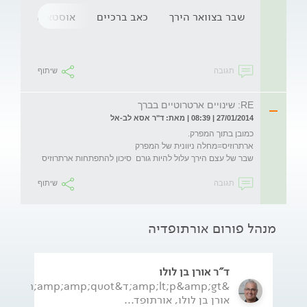
שבר בצוואר הירך
כאב ברכיים
אוסטאוארטריטיס
תגובה
שיתוף
RE: שינויים ארטרוטיים בברך
27/01/2014 | 08:39 | מאת: ד"ר אסא לב-אל
שבר של עצם הירך עלול להיות גורם  סיכון להתפתחות ארתרוזיס 

תגובה
שיתוף
מנהל פורום אורתופדיה
ד"ר אורן בן לולו
&amp;lt;p&amp;gt;ד&amp;amp;quot;ר
אורן בן לולו, אורתופד...