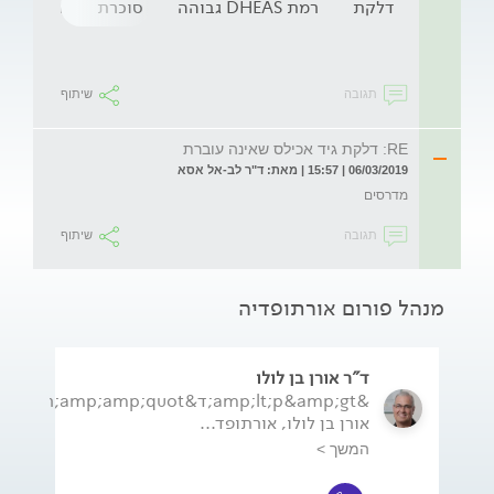
דלקת
רמת DHEAS גבוהה
סוכרת
הלם
תגובה
שיתוף
RE: דלקת גיד אכילס שאינה עוברת
06/03/2019 | 15:57 | מאת: ד"ר לב-אל אסא
מדרסים
תגובה
שיתוף
מנהל פורום אורתופדיה
ד"ר אורן בן לולו
&amp;lt;p&amp;gt;ד&amp;amp;quot;ר
אורן בן לולו, אורתופד...
המשך >