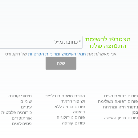
הצטרפו לרשימת
התפוצה שלנו
אני מאשר/ת את
תנאי השימוש
ו
מדיניות הפרטיות
של דוקטורס
שלח
פורום רפואת נשים
הסרת משקפים בלייזר
חיסוני קורונה
ושיפור הראיה
פורום רפואה משלימה
שיניים
פורום הרזיה ללא
ניתוחי חזה ומתיחת
עיניים
דיאטה
בטן
כירורגיה פלסטית
פורום נוירולוגיה
פורום פריון האישה
אורתופדים
פורום קורונה
פסיכולוגים