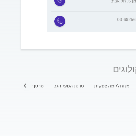
תל אביב
03-6925
לוגים
מזותליומה צפקית
סרטן המעי הגס
סרטן עור
שיטת אק