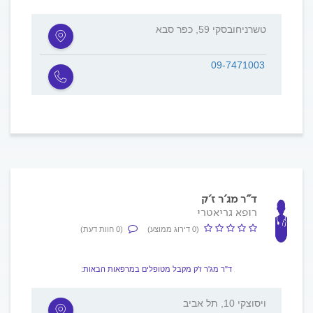
טשרניחובסקי 59, כפר סבא
09-7471003
ד"ר מג'ר ז'ק
רופא גריאטרי
(0 דירוג ממוצע)
(0 חוות דעת)
ד"ר מג'ר ז'ק מקבל מטופלים במרפאות הבאות:
ויסוצקי 10, תל אביב