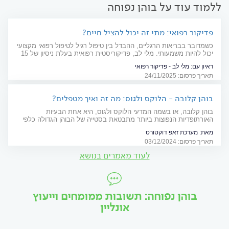
ללמוד עוד על בוהן נפוחה
פדיקור רפואי: מתי זה יכול להציל חיים?
כשמדובר בבריאות הרגליים, ההבדל בין טיפול רגיל לטיפול רפואי מקצועי
יכול להיות משמעותי. מלי לב, פדיקוריסטית רפואית בעלת ניסיון של 15
שנה, חושפת את ההבדלים המהותיים בין הגישות ומסבירה מדוע חולי
ראיון עם:
מלי לב - פדיקור רפואי
סוכרת ואוכלוסיות בסיכון חייבים לפנות לטיפול מקצועי
תאריך פרסום: 24/11/2025
בוהן קלובה - הלוקס ולגוס: מה זה ואיך מטפלים?
בוהן קלובה, או בשמה המדעי הלוקס ולגוס, היא אחת הבעיות
האורתופדיות הנפוצות ביותר מתבטאת בסטייה של הבוהן הגדולה כלפי
חוץ ובבליטת עצם כואבת בבסיסה. כיצד נגרמת הבעיה המכאיבה ומה
מאת:
מערכת זאפ דוקטורס
ניתן לעשות?
תאריך פרסום: 03/12/2024
לעוד מאמרים בנושא
בוהן נפוחה: תשובות ממומחים וייעוץ
אונליין