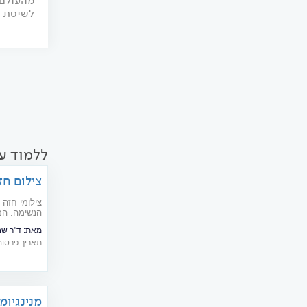
מהעולם 
לשיטת ה
ללמוד עו
צילום חז
צילומי חזה 
הנשימה. הם
הקלינית ול
מאת:
ד"ר שבתא
תאריך פרסום: 09/2017
מנינגיומ