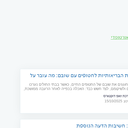
ורטופדי
 הבריאותיות לחטופים עם שובם: מה עובר על
בבתי החולים?
וגגים את שובם של החטופים החיים, כאשר בבתי החולים נערכו
 ולשיקומם, לצד חשש כבד: האכלה בכפייה לאחר הרעבה ממושכת,
 נזקי גוף ופגיעה נפשית חמורה שיכולים להיות רק חלק מאתגרי
כת זאפ דוקטורס
הרפואיים
15/10/2
 חשיבות הדעה הנוספת