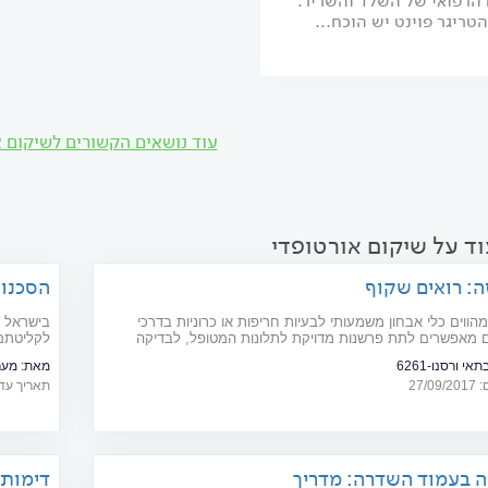
הרפואי של השלד והשריר.
טריגר פוינט יש הוכח...
עוד נושאים הקשורים לשיקום א
ד על שיקום אורטופדי
ה: רואים שקוף
הסכנות
השבים 
מהווים כלי אבחון משמעותי לבעיות חריפות או כרוניות בדרכי
בישראל ח
 מאפשרים לתת פרשנות מדויקת לתלונות המטופל, לבדיקה
לקליטתם
בדיקות המעבדה
עינויים,
י ורסנו-6261
מאת:
מער
הצוותים 
27/
תאריך עדכון: 025
ה בעמוד השדרה: מדריך
דימות: