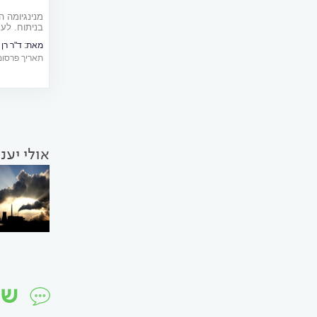
מנינגיומה ה
בניתוח. לעת
חדשני ועוצמ
מאת:
ד"ר רן
תאריך פרסום: 01/2017
אולי יענ
שי