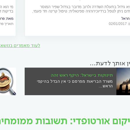
יא גידול בתעלת השדרה ולרוב מדובר בגידול שפיר המוסר
מי הוא ה
ים ניתן לטפל ברדיוכירורגיה ספינאלית: טיפול קרינה חד פעמי,
בדיקות דימות כגון CT ו-MRI, 
תי
 הראל
מאת:
פרו
02/
תאריך פרסום: 16
לעוד מאמרים בנושא
ין אותך לדעת...
תינוקות בישראל: היקף ראש זהה
משרד הבריאות מפרסם כי אין הבדל בהיקפי
הראש...
קום אורטופדי: תשובות ממומחים ו