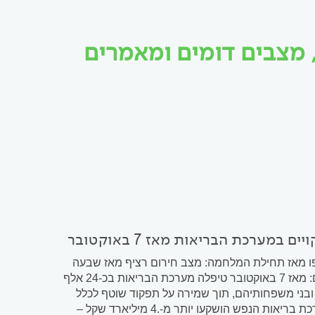
 מצבים דומים ומאמרים
ו מאז תחילת המלחמה: מצב חירום רציף מאז שבעה
באוקטובר, תוך התמודדות עם אירוע חסר תקדים בהיקפו שנתיים של מצב חירום: מאז 7 באוקטובר טיפלה מערכת הבריאות בכ-24 אלף
שרות חטופים שבים ובני משפחותיהם, תוך שמירה על תפקוד שוטף לכלל
האוכלוסיה. בריאות הנפש במרכז: בעקבות עלייה חדה במספר המטופלים, במערכת בריאות הנפש הושקעו יותר מ-.4 מיליארד שקל –