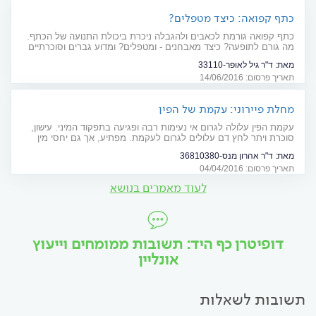
כתף קפואה: כיצד מטפלים?
כתף קפואה גורמת לכאבים ולהגבלה ניכרת ביכולת התנועה של הכתף.
מה גורם לתופעה? כיצד מאבחנים - ומטפלים? ומדוע גברים וסוכרתיים
צריכים לגלות ערנות מיוחדת?
מאת:
ד"ר גיל לאופר-33110
תאריך פרסום: 14/06/2016
מחלת פיירוני: עקמת של הפין
עקמת הפין עלולה לגרום אי נעימות רבה ופגיעה בתפקוד המיני. עישון,
סוכרת ויתר לחץ דם עלולים לגרום לעקמת. מפתיע, אך גם יחסי מין
סוערים עלולים להסתיים בעקמת
מאת:
ד"ר אהרון מנס-36810380
תאריך פרסום: 04/04/2016
לעוד מאמרים בנושא
דופיטרן כף היד: תשובות ממומחים וייעוץ
אונליין
תשובות לשאלות