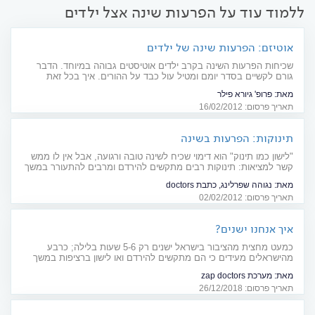
ללמוד עוד על הפרעות שינה אצל ילדים
אוטיזם: הפרעות שינה של ילדים
שכיחות הפרעות השינה בקרב ילדים אוטיסטים גבוהה במיוחד. הדבר
גורם לקשיים בסדר יומם ומטיל עול כבד על ההורים. איך בכל זאת
מתמודדים?
מאת:
פרופ' גיורא פילר
תאריך פרסום: 16/02/2012
תינוקות: הפרעות בשינה
"לישון כמו תינוק" הוא דימוי שכיח לשינה טובה ורגועה, אבל אין לו ממש
קשר למציאות: תינוקות רבים מתקשים להירדם ומרבים להתעורר במשך
הלילה. מה עושים?
מאת:
נגוהה שפרלינג, כתבת doctors
תאריך פרסום: 02/02/2012
איך אנחנו ישנים?
כמעט מחצית מהציבור בישראל ישנים רק 5-6 שעות בלילה; כרבע
מהישראלים מעידים כי הם מתקשים להירדם ואו לישון ברציפות במשך
לילה שלם. הלשכה המרכזית לסטטיסטיקה מפרסמת נתונים בנושא
מאת:
מערכת zap doctors
השינה שלנו
תאריך פרסום: 26/12/2018