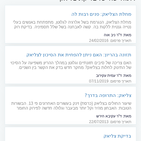
מחלת הצליאק: פנים רבות לה
מחלת הצליאק, הנגרמת בשל אלרגיה לגלוטן, מתפתחת באנשים בעלי
נטייה גנטית ללקות בה. קשה לאבחנה בשל שלל תסמיניה. בדיקת רוק
גנטית יכולה לסייע בשלילתה
מאת:
ד''ר ניב אוה
תאריך פרסום: 24/02/2016
תזונה בהריון: האם ניתן להפחית את הסיכון לצליאק
בתינוק?
האם צריכה של סיבים תזונתיים וגלוטן במהלך ההריון משפיעה על הסיכוי
של התינוק לחלות בצליאק? מחקר חדש בדק את הקשר בין השניים.
התוצאות בפנים
מאת:
ד''ר עמית עקירוב
תאריך פרסום: 07/11/2019
צליאק: התרופה בדרך?
שיעור החולים בצליאק (כרסת) זינק בעשורים האחרונים פי 13. הבשורות
הטובות: האבחון מהיר וקל יותר מבעבר וגלולה חדשה לפירוק החומר
הרעיל בגלוטן
מאת:
ד"ר עקיבא הירש
תאריך פרסום: 22/07/2013
בדיקת צליאק