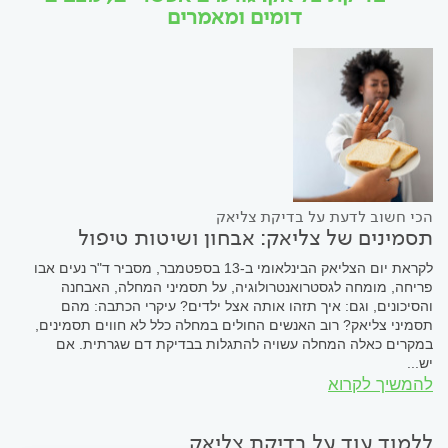
דומים ומאמרים
הכי חשוב לדעת על בדיקת צליאק
תסמינים של צליאק: אבחון ושיטות טיפול
לקראת יום הצליאק הבינלאומי ב-13 בספטמבר, מסביר ד"ר נעים אבו
פריחה, מומחה לגסטרואנטרולוגיה, על תסמיני המחלה, האבחנה
והסיכונים, וגם: איך תזהו אותה אצל ילדים? עיקרי הכתבה: מהם
תסמיני צליאק? רוב האנשים החולים במחלה כלל לא חווים תסמינים,
במקרים כאלה המחלה עשויה להתגלות בבדיקת דם שגרתית. אם
יש...
להמשיך לקרוא
ללמוד עוד על בדיקת צליאק