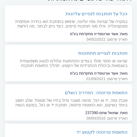
הכל על תותבות לגפיים עליונות
במקרה של קטיעת גפה עליונה, שימוש בתותבת הוא בחירה אסתטית
ופונקציונלית. אילו סוגי תותבות קיימים, כיצד ניתן לבחור, מה דורשת
ההסתגלות לתותבת ומה צפוי בעתיד בתחום?
מאת:
אשד אורטופדיה מתקדמת בע"מ
תאריך פרסום: 04/02/2022
תותבות לגפיים תחתונות
קטיעה או חוסר מולד בגפיים התחתונות עלולים לפגוע משמעותית
בעצמאות וביכולת ההתניידות של הקטוע. תהליך התאמת תותבות
לגפיים תחתונות הוא אמנם ממושך ולא פשוט, אך ניתן באמצעותו לחזור
מאת:
אשד אורטופדיה מתקדמת בע"מ
לרמת תפקוד כמעט מלאה
תאריך פרסום: 01/09/2021
התאמת פרוטזה: המדריך השלם
אובדן גפה, יד או רגל, מהווה משבר גדול בחייו של מטופל. שלב חשוב
ביותר בשיקום, הוא התאמת פרוטזה, תותבת יד או רגל, במקום הגפה
שנכרתה. מדריך
מאת:
שמואל שחם-237390
תאריך פרסום: 06/04/2016
התאמת פרוטזה לקטוע יד