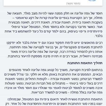
(מספר מקשר)
חוסר של גפה עליונה או חלק ממנה עשוי להיות מצב מולד, תוצאה של
מחלה, אך רוב הקטיעות בגפיים עליונות קורות על רקע טראומטי –
בעקבות תאונה ביתית, תאונת עבודה, תאונת דרכים, תאונה מבצעית
ועוד. כאשר מדובר בקטיעה ולא בחוסר מולד, המטופל יעבור טיפולי
פיזיותרפיה וריפוי בעיסוק, בהם ילמד קודם כל כיצד להשתמש ביד אחת
בלבד.
רבים מהאנשים יגיעו לרמת תפקוד טובה עם יד אחת בלבד ולא יזדקקו
לתותבת מטעמים פונקציונליים, אך בניגוד לקטיעה של גפה תחתונה,
אותה ניתן להסתיר במידה רבה, קטיעה של גפה עליונה ניכרת מאוד
מבחינה ויזואלית, ועבור רבים זו תהיה סיבה מספקת להיעזר בתותבת.
תהליך התאמת התותבת
בהתאם לסיבת הקטיעה, משויך כל קטוע גפה עליונה לאחד מהגופים
הבאים, המממנים את התותבות באופן מלא או חלקי: נכי צה"ל משויכים
למשרד הביטחון; נפגעי תאונות עבודה – לקופות החולים; נפגעי תאונות
דרכים בעלי כיסוי ביטוחי – מתנהלים מול חברות הביטוח; נפגעי פעולות
איבה משויכים למוסד לביטוח לאומי ומי שנולדו עם חוסר מולד או איבדו
גפה עליונה בגלל מחלה - משויכים למשרד הבריאות.
התאמת התותבת נעשית לאחר תיאום ציפיות עם המטופל, שבמהלכו
יוצגו בפניו סוגי התותבות השונים והיתרונות והחסרונות של כל אחד. רק