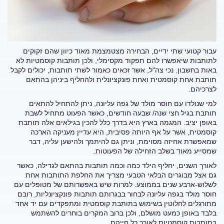
עבור קטועי שתי ידיים, הבחירה מצטמצמת מאוד כיוון שהם זקוקים
לתותבות שיאפשרו להם תפקוד מקסימלי, ולכן תותבות קוסמטיות לא
באות בחשבון. נכי צה"ל, אשר זכאים כאמור לשתי תותבות, יכולים לקבל
תותבת אחת קוסמטית ואחת פונקציונלית ולהחליף ביניהן בהתאם
לצרכיהם.
למי שנולדו עם חוסר מולד של גפה עליונה, ניתן להתחיל להתאים
תותבת בגיל חצי שנה/ שבעה חודשים, כאשר הפעוט מתחיל לשבת
באופן יציב. המגמה בארץ היא בדרך כלל להכין בגילאים אלה תותבת
קוסמטית, אשר על אף היותה פסיבית, היא עדיין מעניקה הארכה
שמאפשרת אחיזה מסוימת, וניתן גם להיתמך ולהישען עליה, דבר
שמסייע מאוד בשלב הזחילה של הפעוטות.
לאורך השנים, יחליף הילד כמה וכמה תותבות בהתאם לגדילה, כאשר
גם אצל מבוגרים הבלאי הטבעי מצריך את החלפת התותבות אחת
לשלוש-ארבע שנים בממוצע. למרות שיש באפשרותם של מטופלים עם
חוסר מולד בגפה עליונה לבחור בבגרותם תותבות פונקציונליות, רובם
מתורגלים לחלוטין בשימוש בתותבת קוסמטית ומתפקדים עם יד אחד
בלבד באופן כמעט מושלם, ולכן ברוב המקרים בוחרים להשתמש
בתותבות קוסמטיות לאורך כל חייהם.