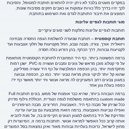
במקרים מעטים בלבד לא ניתן יהיה להתאים תותבת למטופל, והסיבות
לכך יהיו בדרך כלל כוויות עמוקות או כאבים חזקים מסיבות שונות,
המונעים את חיבור התותבת לגדם ואת השימוש בתותבת.
סוגי תותבות לגפיים עליונות
תותבות לגפיים עליונות נחלקות לשני סוגים עיקריים:
תותבת קוסמטית
– תותבת שנועדה להשלמת הגפה החסרה מבחינה
ויזואלית: אורך, צורה, מבנה וצבע, החל מקטיעות של חלקי אצבעות ועד
לקטיעות גבוהות, דרך הכתף, בהן הזרוע כולה חסרה.
ברמה הפשוטה ביותר, כף היד המחוברת לתותבת הקוסמטית מותאמת
על פי קטלוג מוכן מראש של גוונים ומבנים ועשויה מ-PVC. ישנן רמות
מתקדמות יותר, בהן הכפפה המולבשת על כף היד עשויה מסיליקון,
שהוא קל יותר לניקוי ונותן מראה טבעי יותר. כמו כן, הכפפה צבועה
במגוון צבעים רחב המעניקים לה מראה אנושי וחי יותר מאשר כף יד/
כפפה בעלת גוון אחד.
ברמה הגבוהה ביותר, שהיא כבר אומנות של ממש, בונים תותבות Full
custom made בהתאמה מושלמת לגפה הנגדית, הכוללת גילוף מדויק
ככל שניתן של מבנה כף היד, האצבעות, החריצים, מבנה הציפורניים
ואפילו טביעות האצבעות. ברמה הזאת מתבצעת גם צביעה עדינה
ומדויקת של היד בהתאם למגוון הגוונים הקיימים בה, על מנת להביא
אותה קרוב ככל האפשר למראה אנושי. תותבות ברמה זו, המיוצרות רק
מחוץ לישראל, כרוכות בעלויות גבוהות מאוד ואינן נמצאות בסל המוצרים