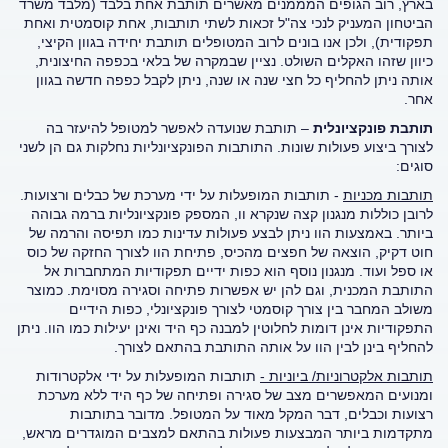
בארץ, רוב הגופים המממנים מאשרים תותבת אחת בלבד (מלבד משרד
הביטחון המעניק לנכי צה"ל זכאות לשתי תותבות, אחת קוסמטית ואחת
תפקודית), ולכן אנו בונים לרוב המטופלים תותבת יחידה בגוון הקיצי,
כיוון שזהו האקלים השולט. נציין שבמקרה של בלאי בכפפה החיצונית,
אותה ניתן להחליף כל חצי שנה או שנה, ניתן לקבל כפפה חדשה בגוון
אחר.
תותבת פונקציונלית
– תותבת שנועדה לאפשר למטופל להיעזר בה
לצורך ביצוע פעולות שונות. התותבות הפונקציונליות נחלקות גם הן לשני
סוגים:
תותבות מכניות
- תותבות המופעלות על ידי מערכת של כבלים ורצועות.
לרובן כוללות מנגנון קצה שנקרא וו, המספק פונקציונליות ברמה גבוהה
ביותר. באמצעות הוו ניתן לבצע פעולות עדינות כמו תפיסה והרמה של
חוט דקיק, הוצאה של חפצים מהכיס, פתיחת הוו לצורך החזקה של כוס
או ספל ועוד. מנגנון נוסף הוא כפות ידיים תפקודיות המתחברות אל
התותבת המכנית, וגם להן יש אפשרות פתיחה וסגירה מסוימת. כמוצר
משולב המחבר בין צורך קוסמטי לצורך פונקציונלי, כפות הידיים
התפקודיות אינן דומות לחלוטין למבנה כף היד ואינן יעילות כמו הוו. ניתן
להחליף בינן לבין הוו על אותה התותבת בהתאם לצורך.
תותבות אלקטרוניות/ ביוניות -
תותבות המופעלות על ידי אלקטרודות
ומנועים המאפשרים מצב של סגירה ופתיחה של כף היד ללא מערכת
רצועות וכבלים, דבר המקל מאוד על המטופל. מדובר בתותבות
מתקדמות ביותר המבצעות פעולות בהתאם למצבים המוגדרים מראש,