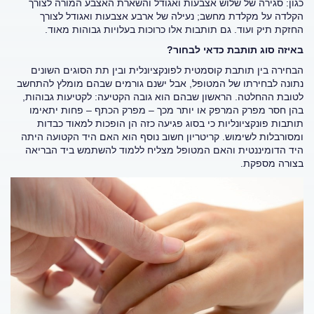
כגון: סגירה של שלוש אצבעות ואגודל והשארת האצבע המורה לצורך
הקלדה על מקלדת מחשב; נעילה של ארבע אצבעות ואגודל לצורך
החזקת תיק ועוד. גם תותבות אלו כרוכות בעלויות גבוהות מאוד.
באיזה סוג תותבת כדאי לבחור?
הבחירה בין תותבת קוסמטית לפונקציונלית ובין תת הסוגים השונים
נתונה לבחירתו של המטופל, אבל ישנם גורמים שבהם מומלץ להתחשב
לטובת ההחלטה. הראשון שבהם הוא גובה הקטיעה: לקטיעות גבוהות,
בהן חסר מפרק המרפק או יותר מכך – מפרק הכתף – פחות יתאימו
תותבות פונקציונליות כי בסוג פגיעה כזה הן הופכות למאוד כבדות
ומסורבלות לשימוש. קריטריון חשוב נוסף הוא האם היד הקטועה היתה
היד הדומיננטית והאם המטופל מצליח ללמוד להשתמש ביד הבריאה
בצורה מספקת.