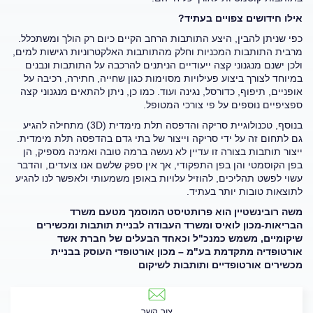
אילו חידושים צפויים בעתיד?
כפי שניתן להבין, היצע התותבות הרחב הקיים כיום רק הולך ומשתכלל.
מרבית התותבות המכניות וחלק מהתותבות האלקטרוניות רגישות למים,
ולכן ישנם מנגנוני קצה ייעודיים הניתנים להרכבה על התותבות ונבנים
במיוחד לצורך ביצוע פעילויות מסוימות כגון שחייה, חתירה, רכיבה על
אופניים, תיפוף, כדורסל, נגינה ועוד. כמו כן, ניתן להתאים מנגנוני קצה
ספציפיים נוספים על פי צורכי המטופל.
בנוסף, טכנולוגיית סריקה והדפסה תלת מימדית (3D) מתחילה להגיע
גם לתחום זה על ידי סריקה וייצור של בתי גדם בהדפסה תלת מימדית.
ייצור תותבות בצורה זו עדיין לא נעשה ברמה טובה ואמינה מספיק, הן
בפן הקוסמטי והן בפן התפקודי, אך אין ספק שלשם אנו צועדים, והדבר
עשוי לפשט תהליכים, להוזיל עלויות באופן משמעותי ולאפשר לנו להגיע
לתוצאות טובות יותר בעתיד.
משה רובינשטיין הוא פרותטיסט המוסמך מטעם משרד
הבריאות-מכון לואיס ומשרד העבודה לבניית תותבות ומכשירים
שיקומיים, משמש כמנכ"ל וכאחד הבעלים של חברת אשד
אורטופדיה מתקדמת בע"מ – מכון אורטופדי העוסק בבניית
מכשירים אורטופדיים ותותבות לשיקום
צור קשר