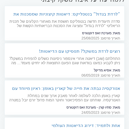
"לרדת בגדול" בנטפליקס: דיאטות קיצוניות שמסכנות את
הבריאות
סדרה תיעודית חדשה בנטפליקס חושפת את מאחורי הקלעים של תכנית
הריאליטי "לרדת בגדול" ומציגה את הסכנות הבריאותיות הקשות של
דיאטות קיצוניות
מאת:
מערכת זאפ דוקטורס
תאריך פרסום: 25/08/2025
רוצים לרדת במשקל? תפסיקו עם הדיאטות!
התחלתם (שוב) דיאטה אחרי אינספור ניסיונות כושלים להפחית במשקל?
ניתן לקבוע כמעט בוודאות שגם הפעם התוצאות לא יחזיקו מעמד... מה
ניתן לעשות כדי לשמור על משקל תקין לאורך זמן? יש לנו תשובה
מאת:
אסיא מדיקל
מפתיעה מאוד עבורכם. כתבה מיוחדת ליום הבין לאומי ללא דיאטה
תאריך פרסום: 06/05/2019
אנורקסיה גבתה את חייה של קארין באומן: ראיון מיוחד עם
פרופ' יורם יובל
קארין באומן הלכה לעולמה לאחר מאבק ארוך שנים במחלת
האנורקסיה. שוחחנו עם הפסיכיאטר וחוקר המוח פרופ' יורם יובל במטרה
להבין כיצד אפשר לזהות את המחלה הקטלנית בזמן
מאת:
סתיו קורן - מערכת זאפ דוקטורס
תאריך פרסום: 24/05/2023
אחת ולתמיד: דירוג הדיאטות העולמי