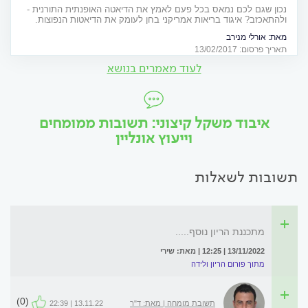
נכון שגם לכם נמאס בכל פעם לאמץ את הדיאטה האופנתית התורנית -
ולהתאכזב? איגוד בריאות אמריקני בחן לעומק את הדיאטות הנפוצות.
והמנצחת היא...?
מאת:
אורלי מנירב
תאריך פרסום: 13/02/2017
לעוד מאמרים בנושא
איבוד משקל קיצוני: תשובות ממומחים
וייעוץ אונליין
תשובות לשאלות
מתכננת הריון נוסף.....
13/11/2022 | 12:25 | מאת: שירי
מתוך פורום הריון ולידה
(0)
תשובת מומחה | מאת: ד"ר
13.11.22 | 22:39