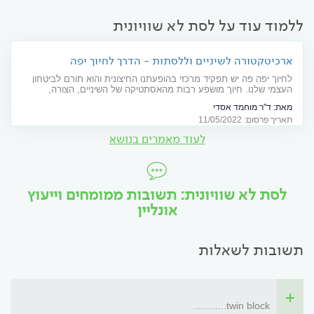
ללמוד עוד על לסת לא שוויונית
ארכיטקטורה לשיניים וללסתות - הדרך לחיוך יפה
לחיוך יפה פה יש תפקיד מרכזי בהופעתנו החיצונית והוא תורם לביטחון
העצמי שלנו. חיוך מושפע רבות מהאסתטיקה של השיניים, הצורה,
האחידות והצבע שלהן, מיקומן בלסת והיחס בין הלסתות. ד"ר מוחמד
מאת:
ד"ר מוחמד אסדי
אסדי, רופא שיניים מומחה באורתודנטיה, על השיטות המתקדמות ביותר
תאריך פרסום: 11/05/2022
כיום ליישור שיניים ולסתות
לעוד מאמרים בנושא
לסת לא שוויונית: תשובות ממומחים וייעוץ
אונליין
תשובות לשאלות
twin block............