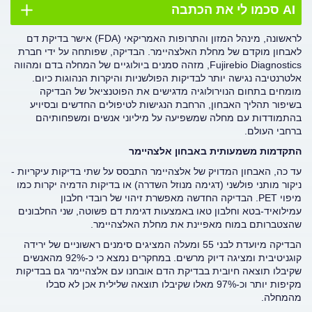
AI סכמו לי את הכתבה
לראשונה, מינהל המזון והתרופות האמריקאי (
FDA
) אישר בדיקת דם
לאבחון מוקדם של מחלת האלצהיימר. הבדיקה, שפותחה על ידי חברת
Fujirebio Diagnostics
, מזהה סמנים ביולוגיים של המחלה בדם ומהווה
אלטרנטיבה נגישה יותר לבדיקות הפולשניות והיקרות הנהוגות כיום.
מומחים בתחום הנוירולוגיה מדגישים את הפוטנציאל של הבדיקה
בשיפור תהליך האבחון, הרחבת הנגישות לטיפולים החדשים ובסיויע
בהתמודדות עם מחלה שמשפיעה על מיליוני אנשים ומשפחותיהם
ברחבי העולם.
התקדמות משמעותית באבחון אלצהיימר
עד כה, האבחון המדויק של אלצהיימר התבסס על שתי בדיקות עיקריות -
ניקור מותני פולשני (דגימה מנוזל השדרה) או בדיקות הדמיה יקרות כמו
מיפוי
PET
. הבדיקה החדשה מאפשרת זיהוי של רובדי חלבון
עמילואיד-בטא וחלבון טאו באמצעות דגימת דם פשוטה, שני החלבונים
שהצטברותם במוח מאפיינת את מחלת האלצהיימר.
הבדיקה מיועדת לבני 55 ומעלה המציגים סימנים ראשוניים של ירידה
קוגניטיבית ומציגה דיוק מרשים. במחקרים נמצא כי כ-92% מהאנשים
שקיבלו תוצאה חיובית בבדיקת הדם אובחנו עם אלצהיימר גם בבדיקות
מקיפות יותר וכ-97% מאלו שקיבלו תוצאה שלילית אכן לא סבלו
מהמחלה.