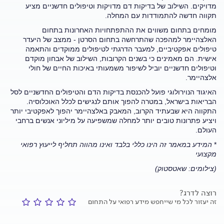
מדויקים. השילוב של בדיקות דם מדויקות וטיפולים חדשניים מציע
תקווה חדשה להתמודדות עם המחלה.
מומחים בתחום משווים את ההתפתחויות האחרונות בתחום
האלצהיימר למהפכה שהתרחשה בתחום הסרטן - ממצב של היעדר
טיפולים אפקטיביים, למעבר הדרגתי לטיפולים ממוקדים והתאמה
אישית. הם מאמינים כי בשנים הקרובות, השילוב של אבחון מוקדם
וטיפולים חדשניים יוביל לשיפור משמעותי באיכות החיים של חולי
אלצהיימר.
האיגוד הנוירולוגי פועל להכנסת בדיקות הדם והטיפולים החדשניים לסל
הבריאות בישראל, במטרה להפוך אותם לנגישים לכלל האוכלוסיה.
התקווה היא שבעתיד הקרוב, המאבק באלצהיימר יהפוך לאפקטיבי יותר
ויציע פתרונות טובים יותר למחלה שמשפיעה על מיליוני אנשים ברחבי
העולם.
*
המידע במאמר זה הינו כללי בלבד ואינו מהווה תחליף לייעוץ רפואי
מקצועי
(צילומים: שאטסטוק)
רוצה לדרג?
זה יעזור לכל מי שייחפש מידע רפואי על התחום