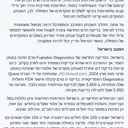
אולם, כדי לרשום את התרופות הללו, הרופאים נדרשים לבדוק את
קיומם של רובדי העמילואיד במוח. התרופות מחייבות עירוי תוך ורידי
קבוע ומתאימות בעיקר לשלבים מוקדמים של המחלה. לכן, האבחון
המוקדם הוא קריטי להצלחת הטיפול.
עד עתה, תהליך האבחון המורכב והמסורבל היווה מכשול משמעותי
בדרך לטיפול. בדיקת הדם החדשה צפויה לשנות זאת ולאפשר למספר
גדול יותר של מטופלים לקבל אבחון מהיר ומדויק בשלבים המוקדמים
של המחלה, כאשר הטיפול עדיין יכול להיות אפקטיבי.
המצב בישראל
בישראל, הבדיקה החדשה של
Fujirebio Diagnostics
טרם זמינה באופן
רשמי, אך ההערכה היא שהיא ובדיקות נוספות יגיעו לארץ בקרוב. כיום
קיימת בדיקת דם אחרת לאבחון מוקדם של אלצהיימר שזמינה באופן
פרטי מאז מרץ 2024,
בשם AD-Detec
t
, שפותחה על ידי חברת
Quest
Diagnostics
האמריקאית. בדיקה זו טרם קיבלה אישור
FDA
והעלות
שלה מתחילה ב-3,450 שקל לבדיקת עמילואיד-בטא בלבד, ומגיעה עד
5,850 שקל לחבילת בדיקות מקיפה.
לגבי הטיפולים החדשניים, בישראל התרופות החדשות אינן כלולות בסל
הבריאות, והעלות למטופלים עומדת על אלפי שקלים בחודש. עם זאת,
הן זמינות במספר בתי חולים מובילים כמו רמב"ם, איכילוב ושיבא.
בישראל ישנם כ-150 אלף חולים עם דמנציה ועוד כ-150 אלף אנשים עם
ירידה קוגניטיבית קלה. מדובר במחלה שנפוצה יותר משני סוגי הסרטן