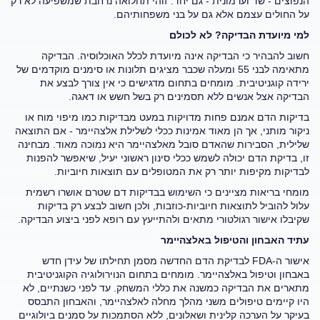
הנפוצים - שד וערמונית - גם יחד. זוהי תחלואה נרחבת שמשפיעה לא רק
על החולים עצמם אלא גם על בני משפחותיהם.
למי מיועדת הבדיקה? לא לכולם
חשוב להבהיר כי הבדיקה אינה מיועדת לכלל האוכלוסיה. הבדיקה
מתאימה לבני 55 ומעלה שכבר מציגים תלונות או סימנים מוקדמים של
ירידה קוגניטיבית. מומחים בתחום מדגישים כי אין צורך לבצע את
הבדיקה אצל אנשים ללא תסמינים רק בשל חשש או דאגה.
בדיקות הדם אמנם פחות מדויקות במעט מבדיקות כמו מיפוי מוח או
ניקור מותני, אך הן מאוד אמינות ככלי לשלילת אלצהיימר - אם התוצאה
שלילית, הסבירות שהאדם סובל מאלצהיימר היא נמוכה מאוד. מבחינה
זו, בדיקת הדם יכולה לשמש ככלי סינון ראשוני יעיל, שיאפשר להפנות
לבדיקות מקיפות יותר רק את המטופלים עם תוצאות חיוביות.
מומחי בריאות מציינים כי השימוש בבדיקות דם שטרם אושרו רשמית
עלול להוביל לתוצאות חיוביות-כוזבות, ולכן חשוב לבצע רק בדיקות
שקיבלו אישור רגולטורי מתאים ולהתייעץ עם רופא לפני ביצוע הבדיקה.
עתיד האבחון והטיפול באלצהיימר
אישור ה-
FDA
לבדיקת הדם החדשה מסמן תחילתו של עידן חדש
באבחון וטיפול באלצהיימר. מומחים בתחום הנוירולוגיה הקוגניטיבית
מתארים את הבדיקה כמשנה את כללי המשחק. עד לפני כשנתיים, לא
היו קיימים טיפולים משני מהלך מחלה לאלצהיימר, והאבחון התבסס
בעיקר על הערכה קלינית ושאלונים, ללא הסתמכות על סמנים ביולוגיים