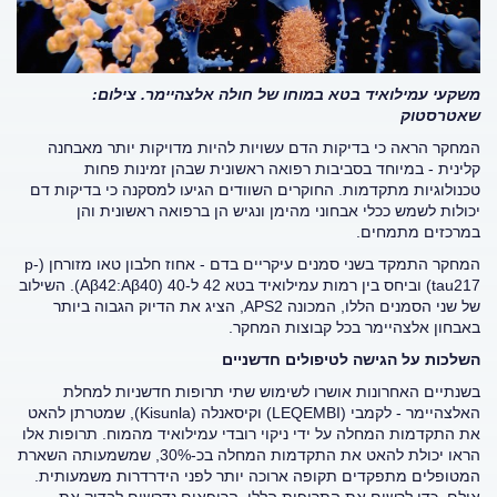
משקעי עמילואיד בטא במוחו של חולה אלצהיימר. צילום:
שאטרסטוק
המחקר הראה כי בדיקות הדם עשויות להיות מדויקות יותר מאבחנה
קלינית - במיוחד בסביבות רפואה ראשונית שבהן זמינות פחות
טכנולוגיות מתקדמות. החוקרים השוודים הגיעו למסקנה כי בדיקות דם
יכולות לשמש ככלי אבחוני מהימן ונגיש הן ברפואה ראשונית והן
במרכזים מתמחים.
המחקר התמקד בשני סמנים עיקריים בדם - אחוז חלבון טאו מזורחן (
p-
217) וביחס בין רמות עמילואיד בטא 42 ל-40 (
tau
Aβ42:Aβ
40). השילוב
של שני הסמנים הללו, המכונה
APS
2, הציג את הדיוק הגבוה ביותר
באבחון אלצהיימר בכל קבוצות המחקר.
השלכות על הגישה לטיפולים חדשניים
בשנתיים האחרונות אושרו לשימוש שתי תרופות חדשניות למחלת
האלצהיימר - לקמבי (
LEQEMBI
) וקיסאנלה (
Kisunla
), שמטרתן להאט
את התקדמות המחלה על ידי ניקוי רובדי עמילואיד מהמוח. תרופות אלו
הראו יכולת להאט את התקדמות המחלה בכ-30%, שמשמעותה השארת
המטופלים מתפקדים תקופה ארוכה יותר לפני הידרדרות משמעותית.