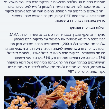
מומחים בתחום הנוירולוגיה מדגישים כי בדיקת הדם היא צעד משמעותי
קדימה שיאפשר להרחיב את הנגישות לאבחון ולהגיע למטופלים רבים
יותר בשלבים מוקדמים של המחלה. במקום תורי המתנה ארוכים לניקור
מותני כואב או להדמיות
PET
יקרות, ניתן יהיה לבצע אבחון ראשוני
מדויק באמצעות בדיקת דם פשוטה.
יעילות הבדיקות והמחקר
מחקר רחב היקף שנערך בשבדיה ופורסם בכתב העת היוקרתי
JAMA
לפני כשנה חיזק משמעותית את המעמד של בדיקות הדם באבחון
אלצהיימר. המחקר כלל כ-1,200 משתתפים מרחבי שבדיה ובחן את
יעילות בדיקות הדם בהשוואה לאבחנה קלינית מסורתית.
ממצאי המחקר
היו חד משמעיים: בדיקות הדם הציגו דיוק של כ-91%, לעומת דיוק של
73% באבחנה של רופאים מומחים ורק 61% בקרב רופאי משפחה.
המשתתפים במחקר עברו תחילה אבחנה מסורתית אצל רופא משפחה
או מומחה, תרמו דגימת דם ולאחר מכן נשלחו לבדיקות מאמתות כמו
ניקור מותני או סריקת
PET
.