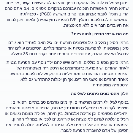
ייתכן שימליצו לכם על הפסקת הריון. זוהי החלטה אישית וקשה, אך ייתכן
שהיא תהיה האפשרות הנכונה עבורכם במקרים מסוימים. אם אתם טרם
הריון, תוכלו לעבור אבחון גנטי טרום השרשה (PGD) - טכנולוגיה
המאפשרת לכם לעבור תהליך IVF (הפריה חוץ גופית) ולאחר מכן לבחור
את העוברים הבריאים ללא המוטציות.
מה הם גורמי הסיכון למוטציות?
גורמי הסיכון כוללים גיל וסיכונים תורשתיים. גיל האם לעתיד הוא גורם
סיכון משמעותי להפרעות גנטיות או כרומוזומליים. הסיכונים עולים יחד
עם גיל האישה ההרה, עם סיכונים גבוהים יותר בקרב בנות 35 ומעלה.
גורמי סיכון נוספים כוללים: הורים שיש להם ילד נוסף עם הפרעה גנטית;
לאחד ההורים יש הפרעת כרומוזומים או היסטוריה משפחתית של
הפרעות גנטיות. הפרעות כרומוזומליות בתינוק עלולות לעבור בתורשה
מאחד ההורים או משני ההורים, אך הן יכולות להתרחש גם ללא
היסטוריה משפחתית.
חלק מהסיכונים ניתנים לשליטה
בנוסף לגיל ולגורמים תורשתיים, קיימים גורמים סביבתיים ורפואיים:
חשיפה לקרינה או כימיקלים מסוכנים; אדמת, הרפס סימפלקס וזיהומים
ויראליים מסוימים וכן צריכת אלכוהול. בין היתר, אכילת מזונות נגועים או
רעילים עלולה לגרום למוטציות או לוריאנטים לפני או במהלך ההריון.
הימנעות או הפחתה של גורמים אלה הניתנים לשליטה יכולה להוריד את
הסיכון של אדם להעברת הפרעה לעובר.