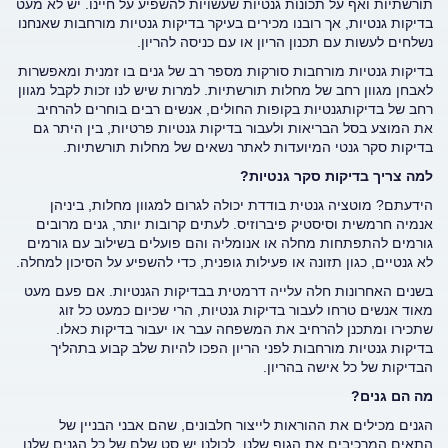
תורשתיות ואף על תכונות גנטיות שעשויות להשפיע על חיינו. יש לא מעט
בדיקות גנטיות, אך רובנו מכירים בעיקר בדיקות גנטיות מורחבות שאנחנו
נשלחים לעשות עם תכנון הריון או עם כניסה להריון.
בדיקות גנטיות מורחבות סורקות מספר רב של גנים בו זמנית ומאפשרות
לאבחן מגוון רחב של מחלות תורשתיות. למרות שיש לנו זכות לקבל מגוון
רחב של בדיקותגנטיות בקופות החולים, אנשים רבים בוחרים להרחיב
את המוצע בסל הבריאות ולעבור בדיקות גנטיות פרטיות, בין היתר גם
בדיקות סקר גנטי המיועדות לאתר נשאים של מחלות תורשתיות.
למה צריך בדיקות סקר גנטיות?
הידעתם? מוטציה גנטית בודדת יכולה לגרום למגוון מחלות, ביניהן
אנמיה חרמשית וסיסטיק פיברוזיס. לעתים קרובות יותר, גנים מרובים
גורמים להתפתחות מחלה או אנומליה והם פועלים בשילוב עם גורמים
לא גנטיים, כגון תזונה או פעילות גופנית, כדי להשפיע על הסיכון למחלה.
בשנים האחרונות חלה עלייה דרמטית בבדיקות הגנטיות. אם פעם מעט
מאוד אנשים טרחו לעבור בדיקות גנטיות, הרי שכיום כמעט כל זוג
שתכירו ומתכנן להרחיב את המשפחה עבר או יעבור בדיקות כאלו.
בדיקות גנטיות מורחבות לפני הריון הפכו להיות שלב קבוע בתהליך
הבדיקות של כל אישה בהריון.
מה הם גנים?
הגנים מכילים את ההוראות לייצור חלבונים, שהם אבני הבניין של
התאים המרכיבים את הגוף שלנו. לכולנו יש סט שלם של כל הגנים שלנו