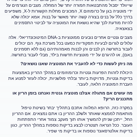
שייוולד יסבול מהתבטאות חמורה יותר של המחלה. מצבים הנגרמים על
ידי מוטציה בגן על כרומוזום X, המכונים מחלות הקשורות ל-X, משפיעים
בדרך כלל על בנים בצורה קשה יותר מאשר על בנות. אמא יכולה שלא
להיות מודעת לכך שהיא נושאת את המוטציה עד לביטוי התסמינים
בצאצאיה.
מצבים גנטיים אחרים נובעים ממוטציות ב-DNA המיטוכונדריאלי. אלה
עלולים לגרום לבעיות תפקודיות כמעט בכל מערכת גוף. הם יכולים
לעבור בתורשה הן לבנים והן לבנות מאמהותיהם (גם ללא תסמינים
באם), או להיגרם על ידי מוטציות חדשות בילד, מבלי לעבור בתורשה.
מה ניתן לעשות כדי לא להעביר את המוטציה שאנו נושאים?
היכולת לזהות הפרעות גנטיות וכרומוזומים במהלך ההריון באמצעות
בדיקות גנטיות, מדויקות ביותר ובלתי פולשניות, יכולה לעזור למנוע את
העברת המוטציה הלאה, לעובר.
מה עושים אם מתגלה אצלנו מוטציה גנטית ואנחנו בזמן הריון או
מתכננים הריון?
במקרה כזה, הרופא המלווה אתכם בתהליך יבחר בשיטת טיפול
מותאמת לממצא שאותר ולשלב ההריון בו אתם נמצאים. אם ההריון
החל, ייתכן שניתן להמשיך אותו תוך מעקב צמוד אחרי התפתחות
העובר. ככל הנראה תצטרכו לבצע בדיקות נוספות במהלך ההריון, כגון
בדיקות אולטרסאונד נוספות או בדיקות מי שפיר.