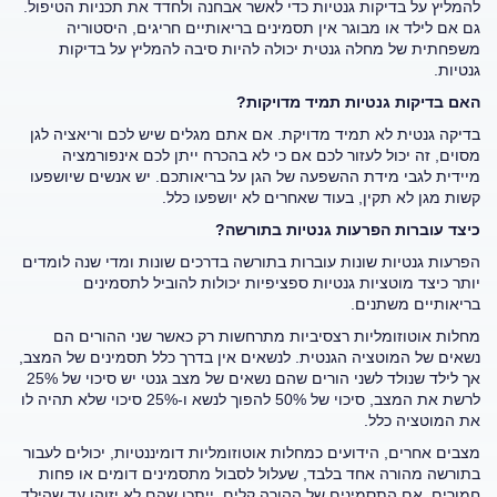
להמליץ על בדיקות גנטיות כדי לאשר אבחנה ולחדד את תכניות הטיפול.
גם אם לילד או מבוגר אין תסמינים בריאותיים חריגים, היסטוריה
משפחתית של מחלה גנטית יכולה להיות סיבה להמליץ על בדיקות
גנטיות.
האם בדיקות גנטיות תמיד מדויקות?
בדיקה גנטית לא תמיד מדויקת. אם אתם מגלים שיש לכם וריאציה לגן
מסוים, זה יכול לעזור לכם אם כי לא בהכרח ייתן לכם אינפורמציה
מיידית לגבי מידת ההשפעה של הגן על בריאותכם. יש אנשים שיושפעו
קשות מגן לא תקין, בעוד שאחרים לא יושפעו כלל.
כיצד עוברות הפרעות גנטיות בתורשה?
הפרעות גנטיות שונות עוברות בתורשה בדרכים שונות ומדי שנה לומדים
יותר כיצד מוטציות גנטיות ספציפיות יכולות להוביל לתסמינים
בריאותיים משתנים.
מחלות אוטוזומליות רצסיביות מתרחשות רק כאשר שני ההורים הם
נשאים של המוטציה הגנטית. לנשאים אין בדרך כלל תסמינים של המצב,
אך לילד שנולד לשני הורים שהם נשאים של מצב גנטי יש סיכוי של 25%
לרשת את המצב, סיכוי של 50% להפוך לנשא ו-25% סיכוי שלא תהיה לו
את המוטציה כלל.
מצבים אחרים, הידועים כמחלות אוטוזומליות דומיננטיות, יכולים לעבור
בתורשה מהורה אחד בלבד, שעלול לסבול מתסמינים דומים או פחות
חמורים. אם התסמינים של ההורה קלים, ייתכן שהם לא יזוהו עד שהילד