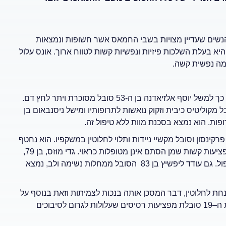
ק משמעותי מתוכו מדגיש הדו"ח את הסיכונים הייחודים ל–15 הנשים שעדיין מצויות בשבי החמאס אשר חשופות ונמצאות
 היא בעלת השלכות פיזיות ונפשיות קשות לטווח ארוך. אונס עלול
ומה נפשית קשה.
הדו"ח מפרט את הסיכון הבריאותי המאיים על 38 חטופים וחטופות. כך למשל יוסף אלזיאדנה בן ה-53 סובל מסוכרת ויתר לחץ דם.
נת חיים ברורה בלי טיפול מתאים. עומר ונקרט בן ה-22 סובל מקוליטיס כיבית וזקוק נואשות לתרופותיו ומישל ניסנבאום בן
תמודד עם פרקינסון וסובל מקשיי ניידות ותלוי לחלוטין במשקפיו. הוא נחטף
מביתו ללא המשקפיים ונפל מאופנוע במהלך החטיפה, מה שגרם לפציעות קשות שמן הסתם אינן מטופלות כראוי. גדי מוזס, בן 79,
סובל ממחלות לב ומערכת העיכול. הוא בסכנת חיים מיידית ללא טיפול. גם עודד ליפשיץ בן 83 הסובל ממחלות נשימה ולב, נמצא
ציעתה מוזנחת לחלוטין, דבר המסכן אותה בנכות לצמיתות וזאת בנוסף על
הסיכונים העומדים בפניה בשל היותה אישה צעירה. גם נעמה לוי בת ה–19 סובלת מפציעות רסיסים שעלולות לגרום לסיבוכים