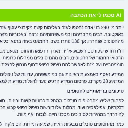
AI סכמו לי את הכתבה
יותר מ–240 בני אדם נחטפו לעזה באלימות קשה מקיבוצי ע
באוקטובר. רבים מחבריהם ובני משפחותיהם נרצחו באכזריות מזעזע
מהחטופים שוחררו, אך 136 נותרו בשבי החמאס בעזה בתנאי כליאה קשים במיוחד. בין הנותרים בשבי 15 נשים, תינוק ופעוט.
דו"ח חדש שפורסם השבוע על ידי מערך הרפואה והחוסן מטעם מ
הרפואי החמור של החטופים, רבים מהם סובלים ממחלות כרוניות, פ
הומניטריים ועל מנת לאפשר להם טיפול רפואי דחוף הנחוץ להצלת ח
המידע נאסף באמצעות ראיונות עם בני משפחה, עדויות של ניצולים
המדאיג 38 מקרים. פרסום המידע הרגיש נועד להעלות מודעות למצב החטופים ולקדם את הטיפול בהם.
סיכונים בריאותיים לחטופים
לפחות שליש מהחטופים סובלים ממחלות כרוניות קשות וביניהן: סו
דלקתיות, אפילפסיה ועוד. מחלות אלו דורשות טיפול רפואי קבוע הכ
להידרדר במהירות לסיבוכים מסכני חיים, לנכות ואף מוות.
כמה מהחטופים סובלים מבעיות ראייה, שמיעה וניידות. הם נלקחו ל