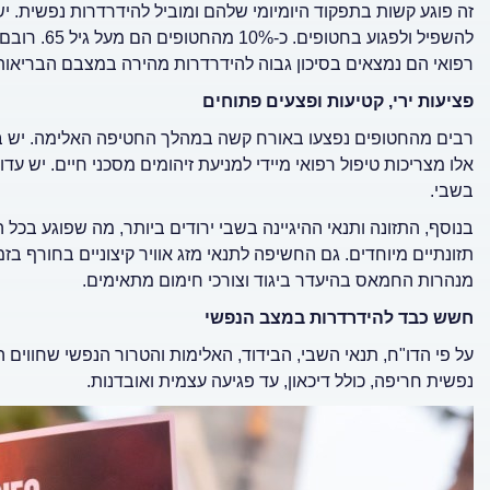
זה פוגע קשות בתפקוד היומיומי שלהם ומוביל להידרדרות נפשית. ישנ
להשפיל ולפג
רפואי הם נמצאים בסיכון גבוה להידרדרות מהירה במצבם הבריאותי
פציעות ירי, קטיעות ופצעים פתוחים
רבים מהחטופים נפצעו באורח קשה במהלך החטיפה האלימה. יש ביניה
אלו מצריכות טיפול רפואי מיידי למניעת זיהומים מסכני חיים. יש ע
בשבי.
בנוסף, התזונה ותנאי ההיגיינה בשבי ירודים ביותר, מה שפוגע בכל 
תזונתיים מיוחדים. גם החשיפה לתנאי מזג אוויר קיצוניים בחורף
מנהרות החמאס בהיעדר ביגוד וצורכי חימום מתאימים.
חשש כבד להידרדרות במצב הנפשי
על פי הדו"ח, תנאי השבי, הבידוד, האלימות והטרור הנפשי שחווי
נפשית חריפה, כולל דיכאון, עד פגיעה עצמית ואובדנות.