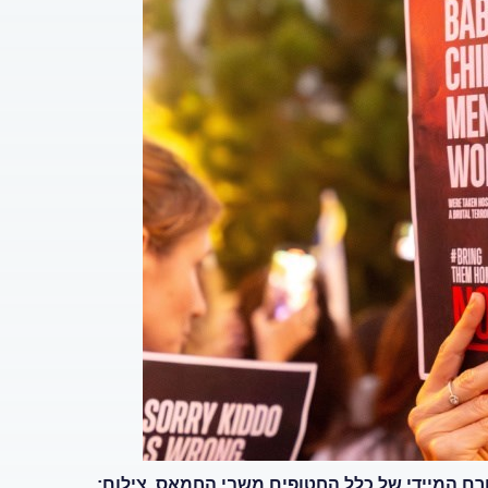
של 38 חטופים וקורא לשחרורם המיידי של כלל החטופים משבי החמאס. צילום: