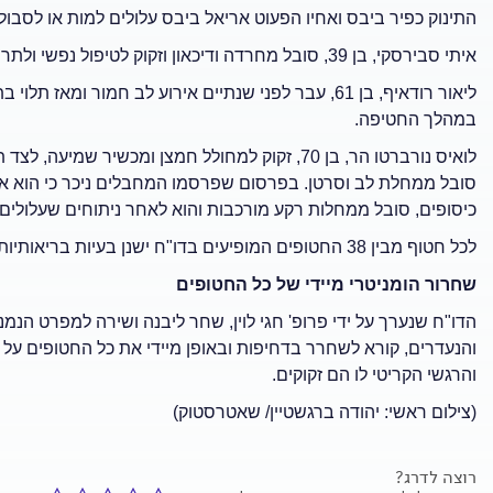
התינוק כפיר ביבס ואחיו הפעוט אריאל ביבס עלולים למות או לסבו
איתי סבירסקי, בן 39, סובל מחרדה ודיכאון וזקוק לטיפול נפשי ולתרופות. ברור כי התנאים בשבי מסכנים את חייו.
ליאור רודאיף, בן 61, עבר לפני שנתיים אירוע לב חמור ו
במהלך החטיפה.
כיסופים, סובל ממחלות רקע מורכבות והוא לאחר ניתוחים שעלולי
לכל חטוף מבין 38 החטופים המופיעים בדו"ח ישנן בעיות בריאותיות או רגשיות העלולות להסתבך במהירות לכדי סיכון חיים ממשי.
שחרור הומניטרי מיידי של כל החטופים
הדו"ח שנערך על ידי פרופ' חגי לוין, שחר ליבנה ושירה למפרט 
והנעדרים, קורא לשחרר בדחיפות ובאופן מיידי את כל החטופים על מ
והרגשי הקריטי לו הם זקוקים.
(צילום ראשי: יהודה ברגשטיין/ שאטרסטוק)
רוצה לדרג?