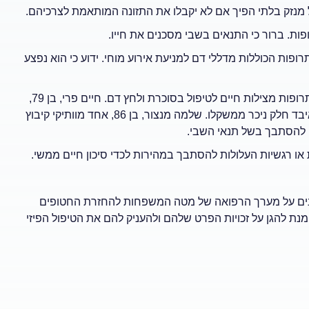
ל מנזק בלתי הפיך אם לא יקבלו את התזונה המותאמת לצרכיהם.
מאז תלוי בתרופות הכוללות מדללי דם למניעת אירוע מוחי. ידוע כי הוא נפצע
לואיס נורברטו הר, בן 70, זקוק למחולל חמצן ומכשיר שמיעה, לצד תרופות מצילות חיים לטיפול בסוכרת ולחץ דם. חיים פרי, בן 79,
סובל ממחלת לב וסרטן. בפרסום שפרסמו המחבלים ניכר כי הוא איבד חלק ניכר ממשקלו. שלמה מנצור, בן 86, אחד מוותיקי קיבוץ
ם להסתבך בשל תנאי השבי.
הנמנים על מערך הרפואה של מטה המשפחות להחזרת החטופים
נת להגן על זכויות הפרט שלהם ולהעניק להם את הטיפול הפיזי