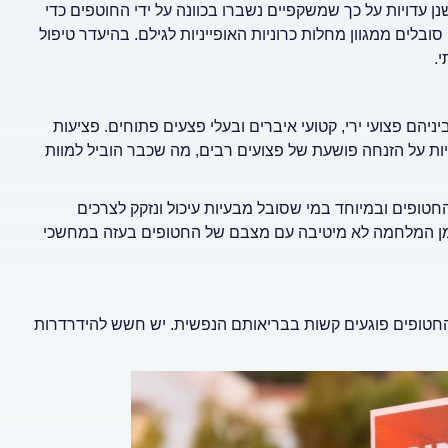
ן עדויות על כך שמשקפיים נשברו בכוונה על ידי החוטפים כדי
וע בחטופים. כ-10% מהחטופים הם מעל גיל 65. רובם סובלים ממגוון מחלות כרוניות האופייניות לגילם. בהיעדר טיפול
.
ם פצועי ירי, קטועי איברים ובעלי פצעים פתוחים. פציעות
דויות על הזנחה פושעת של פצועים רבים, מה שכבר הוביל למוות
החטופים ובמיוחד במי שסובל מבעיות עיכול ונזקק לצרכים
 בזמן המלחמה לא מיטיבה עם מצבם של החטופים בעזה במחשכי
ם החטופים פוגעים קשות בבריאותם הנפשית. יש חשש להידרדרות