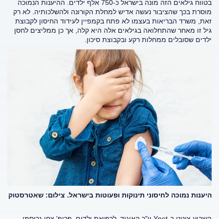
בטווח גילאים הזה מונה בישראל כ-750 אלף ילדים. ההיענות הנמוכה
מוסרת בכך שהציבור נעשה אדיש למחלת הקורונה ולהשלכותיה. לא רק
זאת, משרד הבריאות בעצמו לא פתח בקמפיין לעידוד החיסון לקבוצת
גיל זו מאחר שהתחלואה בגילאים אלה היא קלה, אך כן ממליצים לחסן
ילדים שסובלים ממחלות רקע ובקבוצת סיכון.
היענות נמוכה לחיסוני תינוקות ופעוטות בישראל. צילום: שאטרסטוק
השבוע צוטט ב-Ynet
יו"ר האיגוד לרפואת ילדים, פרופ' צחי גרוסמן,