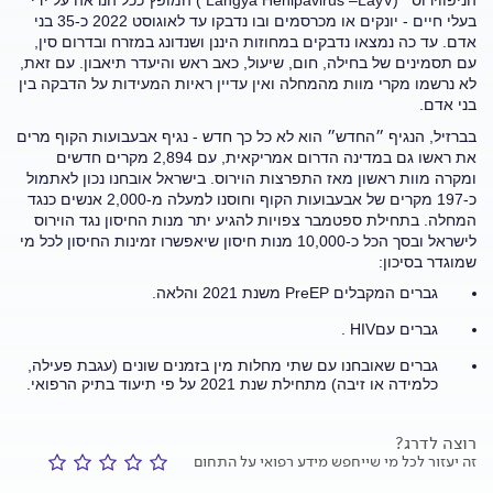
בעלי חיים - יונקים או מכרסמים ובו נדבקו עד לאוגוסט 2022 כ-35 בני
אדם. עד כה נמצאו נדבקים במחוזות היננן ושנדונג במזרח ובדרום סין,
עם תסמינים של בחילה, חום, שיעול, כאב ראש והיעדר תיאבון. עם זאת,
לא נרשמו מקרי מוות מהמחלה ואין עדיין ראיות המעידות על הדבקה בין
בני אדם.
בברזיל, הנגיף ״החדש״ הוא לא כל כך חדש - נגיף אבעבועות הקוף מרים
את ראשו גם במדינה הדרום אמריקאית, עם 2,894 מקרים חדשים
ומקרה מוות ראשון מאז התפרצות הוירוס. בישראל אובחנו נכון לאתמול
כ-197 מקרים של אבעבועות הקוף וחוסנו למעלה מ-2,000 אנשים כנגד
המחלה. בתחילת ספטמבר צפויות להגיע יתר מנות החיסון נגד הוירוס
לישראל ובסך הכל כ-10,000 מנות חיסון שיאפשרו זמינות החיסון לכל מי
שמוגדר בסיכון:
גברים המקבלים PreEP משנת 2021 והלאה.
גברים עםHIV .
גברים שאובחנו עם שתי מחלות מין בזמנים שונים (עגבת פעילה,
כלמידה או זיבה) מתחילת שנת 2021 על פי תיעוד בתיק הרפואי.
רוצה לדרג?
זה יעזור לכל מי שייחפש מידע רפואי על התחום