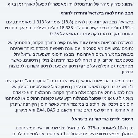
שמונע פירוק מהיר של הנירמטרלוויר ומאפשר לו לפעול לאורך זמן בגוף.
מצב התחלואה בישראל ותחזית לחורף
בישראל, מצב הקורונה נכון להיום (18.8) עומד על 1,313 מאומתים, עם
כ-199 חולים במצב קשה ובסה״כ 18,335 חולים פעילים. במהלך החודש
האחרון מקדם ההדבקה עמד בממוצע על 0.75.
במערכת הבריאות צופים עונת שפעת קשה בחורף הקרוב, בהסתמך על
נתונים עכשוויים מאוסטרליה, עם עונת השפעת הכבדה ביותר שהיתה
ביבשת בחמש השנים האחרונות. מבצע חיסוני השפעת בישראל יחל
בספטמבר הקרוב, קופות החולים כבר הזמינו 2 מיליון חיסונים, כאשר
מסתמנת גם המלצה על צירוף חיסון השפעת לחיסון הקורונה לקבוצות
הסיכון.
בכיר במשרד הבריאות התראיין השבוע בתכנית ״הבוקר הזה״ בכאן רשת
ב' וחשף כי נבדקת האפשרות למתן חיסון כפול לאוכלוסיות בסיכון על
מנת למנוע תחלואה בקרב אלה בחורף הקרוב. ההמלצה היא כי אדם
מעל גיל 60 או מי שסובל ממחלות רקע יגיעו לקופות החולים או למתחמי
חיסונים ויקבלו שני חיסונים במעמד אחד, כאשר חיסון הקורונה שיינתן
הוא החיסון החדש שמותאם נגד הוריאנטים BA4, BA5 והאומיקרון.
חיסוני ילדים נגד קורונה בישראל
נכון ל-16 לאוגוסט, כ-378 ילדים מגיל חצי שנה ועד גיל חמש חוסנו
במהלך מבצע חיסוני הילדים שהחל ב-1 באוגוסט. אוכלוסיית הילדים