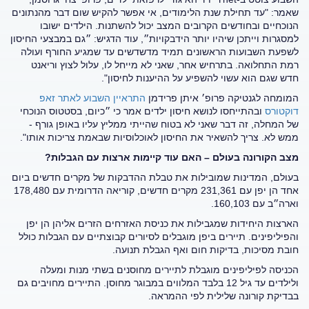
שאמר: "עד תחילת שנת הלימודים, אי אפשר להקיש שום דבר מהנתונים
הנוכחיים ובחודשים הקרובים המצב יכול להשתנות. הילדים ישובו
למסגרות וייתכן שיהיו יותר הידבקויות״, עוד הדגיש: ״גם במבצעי החיסון
לשפעת השבועות הראשונים תמיד מדשדשים עד שמגיע החורף ועולה
רמת התחלואה. בתרחיש אחר, שאני לא מייחל לו, עלול לצוץ וריאנט
חדש שגם הוא עשוי להשפיע על ההיענות לחיסון".
המומחה לגנטיקה פרופ׳ איתן פרידמן
התראיין השבוע לאתר זאפ
דוקטורס
ובהתייחסו לנושא חיסון ילדים אמר כי ״כיום, בסטטוס הנוכחי
של המחלה, זה דבר שאני לא בטוח שהייתי ממליץ עליו באופן גורף -
ממש לא. צריך להשאיר את החיסון לאוכלוסיות שבאמת צריכות אותו".
מצב הקורונה בעולם – האם עוד קיימות ארצות עם הגבלות?
בעולם, המדינות שמובילות את טבלת ההדבקות של מקרים חדשים ביום
אחד הן יפן עם 231,361 מקרים חדשים, קוריאה הדרומית עם 178,480
וארה״ב עם 160,103.
הארצות היחידות שמגבילות את כניסת האזרחים הזרים אליהן הן יפן
והפיליפינים. תיירים ביפן מוגבלים לסיורים קבוצתיים עם הגבלות כולל
חובת מסיכות, בדיקות חום ואף הגבלת תנועה.
הכניסה לפיליפינים מוגבלת לתיירים מחוסנים בשתי מנות ומעלה
ולילדים עד גיל 12 בלבד המלווים במבוגר מחוסן. התיירים מחויבים גם
בבדיקת קורונה שלילית לפי ההמראה.