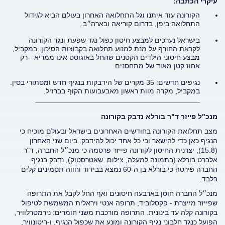
עיקרי הכתבה:
הקורונה עוד איתנו וגל התחלואה האחרון בעולם הביא לגידול
התחלואה ביפן, בדרום קוריאה ובארה״ב.
בישראל נערכים למבצע חיסון כפול נגד שפעת ונגד הקורונה
לקראת החורף על מנת למנוע תחלואה בקבוצות הסיכון. במקביל,
מבצע חיסוני הילדים הקטנים שהחל באוגוסט אינו ממריא - רק
אחוז קטן מאוד של מתחסנים.
נגיפים חדשים: 35 מקרים של הידבקות בנגיף חדש ומסתורי בסין.
במקביל, מקרה מוות ראשון מאבעבועות הקוף בברזיל.
_________________________________________
מנכ"ל פייזר ד"ר בורלא נדבק בקורונה
מצב תחלואת הקורונה בחודשים האחרונים בישראל ובעולם מוכיח כי
הנגיף כאן כדי להישאר וכי כל אחד יכול להידבק: ביום שני האחרון
(15.8), יצרנית החיסון לקורונה פייזר פרסמה כי מנכ״ל החברה, ד"ר
אלברט בורלא (
בתמונה למעלה, צילום: שאטרסטוק
), נדבק בנגיף.
החברה פירטה כי בורלא בן ה-60 נמצא בבידוד וחווה תסמינים קלים
בלבד.
מנכ״ל החברה חוסן בארבעה חיסונים ואף החל לקבל את התרופה
שפייזר מייצרת - פקסלוביד, תרופה אנטי ויראלית המשמשת לטיפול
בקורונה קלה עד בינונית. התרופה מורכבת משני חומרים: נירמטרלוויר,
הפועל כנגד חלבוני נגיף הקורונה ומונע את שכפול הנגיף, ו-ריטונוויר,