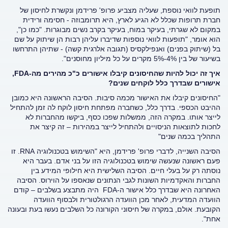
תופעת לוואי נוספת, שעליה מצביע פרופ' פרידמן ונקשרת לחיסון של
חברת תרופות שכלל לא הגיע לארץ, היא תרומבוזה - חסימה ורידית
במקום לא שגרתי, בעיקר במוח, בעיקר בקרב נשים מבוגרות. "כמו כן",
הוא אומר, "תופעות לוואי נוספות שדיברו עליהן רבות הן שיתוק על שם
בל (שיתוק בפנים) ואנפילקסיס (תגובה אלרגית קשה) - שתיהן התרחשו
בשיעור של בין 4%-5% מקרים על כל מיליון מחוסנים".
איך זה יכול להיות שהחיסונים קיבלו אישורים כ"כ מהירים מה-
FDA
,
אישורים שבדרך כלל לוקחים שנים?
"החיסונים קיבלו את האישור מכמה סיבות. הסיבה הראשונה היא כמובן
ההיבט הכספי. בדרך כלל, כשחברה מפתחת חיסון לוקח לה זמן להתחיל
לייצר אותו. במקרה הזה, ממשלות שפכו כסף, ביקשו מהחברות לא
לחכות לתוצאות הניסויים ולהתחיל לייצר במהירות – זה קיצר את
התהליך בכמה שנים"
הסיבה השנייה, לדברי פרופ' פרידמן, היא "השימוש בטכנולוגיה RNA. זו
פעם ראשונה שנעשה שימוש בטכנולוגיה הזו על בני אדם. בעבר היא
נוסתה רק על בעלי חיים. הסיבה השלישית היא חילופי המידע בין
החברות והאקדמיות השונות לגבי הנתונים שנאספו על הוירוס. הסיבה
האחרונה היא שבדרך כלל אישור ה-FDA היה מתבצע בשלבים – קודם
הוועדה המדעית, לאחר מכן הוועדה הרגולטורית ולבסוף הוועדה
הקובעת. אולם, במקרה של חיסוני הקורונה כל השלבים נעשו בעת ובעונה
אחת".