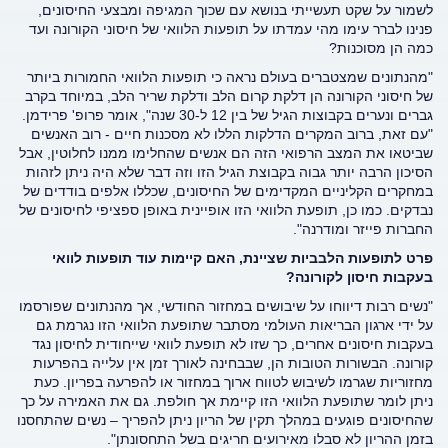
לשמור על שקט תעשייתי בנושא עם שכוך המגיפה ומבצעי החיסונים,
פנינו לברר עימו מהי עמדתו על תופעות הלוואי של חיסוני הקורונה ועד
כמה הן מסוכנות?
"מהנתונים שמצטברים בעולם נראה כי תופעות הלוואי החמורות ביותר
של חיסוני הקורונה הן דלקת קרום הלב ודלקת שריר הלב, במיוחד בקרב
גברים ונערים בקבוצות הגיל של בין 12 ל-30 שנה", אומר פרופ' פרידמן.
"עם זאת, ברוב המקרים הדלקות הללו לא מסכנות חיים - רוב האנשים
שביטאו את המצב הרפואי הזה הם אנשים שהחלימו ממנו לחלוטין, אבל
הסיכון הרבה יותר גבוה בקבוצת הגיל הזו וזה דבר שלא היה ניתן לזהות
במחקרים הקליניים המקדימים של החיסונים, שכללו אלפים בודדים של
נבדקים. כמו כן, תופעת הלוואי הזו אופיינית באופן ספציפי לחיסונים של
החברות פייזר ומודרנה".
פרט לתופעות הלבביות שציינת, האם קיימות עוד תופעות לוואי
בעקבות חיסון לקורונה?
"נשים רבות דיווחו על שיבושים במחזור החודשי, אך מהנתונים שפורסמו
על ידי ארגון הבריאות העולמי מסתבר שתופעת הלוואי הזו נגרמת גם
בעקבות חיסונים אחרים, כך שזו לא תופעת לוואי שייחודית לחיסון נגד
קורונה. הבשורות הטובות הן, שבבחינה לאורך זמן אין עלייה בהפרעות
מחזוריות שגרמו לשיבוש לטווח ארוך במחזור או להפרעה בפריון. כעת
ניתן לומר שתופעת הלוואי הזו קיימת אך חולפת. גם את האמירה על כך
שהחיסונים פוגעים במהלך תקין של הריון ניתן להפריך – נשים שהתחסנו
בזמן ההריון לא סבלו מאירועים חריגים בשל התחסונתן".