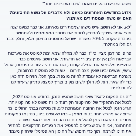
פשוט הצביעו ברגליים ואמרו 'איננו מעוניינים יותר'".
מדוע בחודשים האחרונים כמעט ולא מדברים על נושא החיסונים?
האם יש משהו שמסתירים מאיתנו?
"לא, אני לא חושב שיש משהו שמסתירים מאיתנו. אני כבר כמעט שנה
וחצי אומר שצריך להפסיק לספור את מספר המאומתים ולהתחשב
בעובדה שקרוב ל-70% מאזרחי ישראל מחוסנים בחיסון מלא, וחלק נכבד
גם חלו במחלה".
פרופ' פרידמן מציין כי "זו כבר לא מחלה שמאיימת למוטט את מערכות
הבריאות ולכן אין עניין ציבורי או חדשותי. אני חושב שאנשים כבר
התעייפו מלשמוע את המילה קורונה, וגם אם תהיה עוד התפרצות, או גל
שישי, אנשים יבינו שאין מצב חירום – גופות לא מוטלות ברחובות,
מערכת הבריאות לא עומדת להיות מוצפת. בסך הכל, הוירוס הזה כאן
כדי להישאר, הוא לא הולך לשום מקום וצריך למצוא פתרון שיעזור לנו
לחיות לצידו.
"זה גם המקום להגיד שאני חושב שהגיע הזמן, בחודש אוגוסט 2022,
לבטל את התפקיד של 'פרויקטור הקורונה' כי זה פשוט לא פרויקט יותר.
הגיע הזמן לבטל את החובה המגוחכת לעטות מסיכה בבתי החולים. מי
שרוצה או מרגיש יותר בטוח מוזמן – כמו שעושים ביוון, בסין או במקומות
אחרים. הגיע גם הזמן לבטל את חובת הבידוד אחרי מגע. בשורה
התחתונה, אני חושב שצריכים להפסיק את הצעדים הדרקוניים ולהחזיר
את חיינו לנורמה, תוך כדי חיפוש של החיסון האופטימלי שיחזיק מעמד