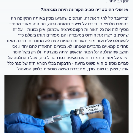
זמן רב יותר".
אז אולי ההיסטריה סביב הקורונה היתה מוגזמת?
"בדיעבד קל להגיד את זה. הנתונים שהגיעו מסין באותה התקופה היו
בהחלט מלחיצים. דיברו על שיעור תמותה גבוה, וזה היה מאוד מפחיד.
נוסיף לזה את כל תאוריות הקונספירציה שכמובן אינן נכונות – על זה
שהסינים ייצרו את הוירוס במעבדה והם מפזרים אותו בעולם כדי
להשתלט עליו ועוד מיני תאוריות נוספות קצת לא מחוברות. הרבה מאוד
פחדים קמאיים מדברים שאנחנו לא מכירים התאחדו להם יחדיו. אני
חושב שההחלטה על הסגר הראשון היתה מוצדקת, ולו רק בשל חוסר
הידע על אופן התמודדות עם מגיפה בסדר גודל כזה, אבל ההחלטה על
סגרים נוספים היא פשוט גרועה - הדבקות בכלי הנורא הזה של סגר כלל
ארצי, שאין בו שום צורך, מתבררת כגישה מוטעית בלשון המעטה".