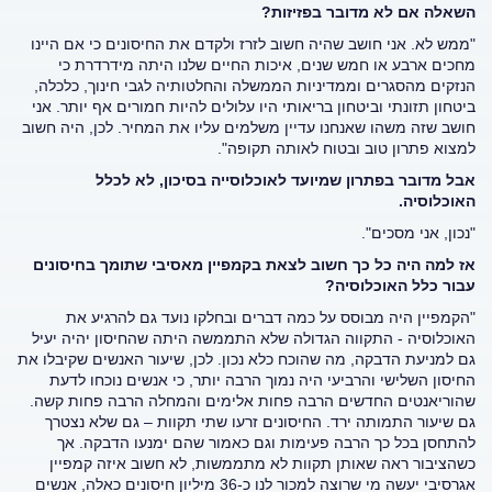
השאלה אם לא מדובר בפזיזות?
"ממש לא. אני חושב שהיה חשוב לזרז ולקדם את החיסונים כי אם היינו
מחכים ארבע או חמש שנים, איכות החיים שלנו היתה מידרדרת כי
הנזקים מהסגרים וממדיניות הממשלה והחלטותיה לגבי חינוך, כלכלה,
ביטחון תזונתי וביטחון בריאותי היו עלולים להיות חמורים אף יותר. אני
חושב שזה משהו שאנחנו עדיין משלמים עליו את המחיר. לכן, היה חשוב
למצוא פתרון טוב ובטוח לאותה תקופה".
אבל מדובר בפתרון שמיועד לאוכלוסייה בסיכון, לא לכלל
האוכלוסיה.
"נכון, אני מסכים".
אז למה היה כל כך חשוב לצאת בקמפיין מאסיבי שתומך בחיסונים
עבור כלל האוכלוסיה?
"הקמפיין היה מבוסס על כמה דברים ובחלקו נועד גם להרגיע את
האוכלוסיה - התקווה הגדולה שלא התממשה היתה שהחיסון יהיה יעיל
גם למניעת הדבקה, מה שהוכח כלא נכון. לכן, שיעור האנשים שקיבלו את
החיסון השלישי והרביעי היה נמוך הרבה יותר, כי אנשים נוכחו לדעת
שהוריאנטים החדשים הרבה פחות אלימים והמחלה הרבה פחות קשה.
גם שיעור התמותה ירד. החיסונים זרעו שתי תקוות – גם שלא נצטרך
להתחסן בכל כך הרבה פעימות וגם כאמור שהם ימנעו הדבקה. אך
כשהציבור ראה שאותן תקוות לא מתממשות, לא חשוב איזה קמפיין
אגרסיבי יעשה מי שרוצה למכור לנו כ-36 מיליון חיסונים כאלה, אנשים