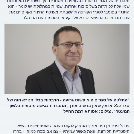
ומהנחיה של מגזין בריאות בטלוויזיה המסחרית. אך בשנתיים האחרונות
שמו עלה לכותרות בשל סיבות אחרות, שנויות במחלוקת יש לומר - הוא
התנגד בפומבי לסגרי הקורונה ולהשבתת מערכת החינוך ואף סיים את
עבודתו במרכז הרפואי שיבא על רקע אי הסכמות עם ההנהלה.
"החלטה על סגרים היא פשוט גרועה - הדבקות בכלי הנורא הזה של
סגר כלל ארצי, שאין בו שום צורך, מתבררת כגישה מוטעית בלשון
המעטה". צילום: אסותא רמת החייל
_____________________
פרופ' פרידמן היה אמיץ מספיק לנקוט בעמדה אופוזיציונית בשיא
היסטריית הקורונה, וזאת כאשר עמיתיו – גם אם סברו כמוהו - בחרו