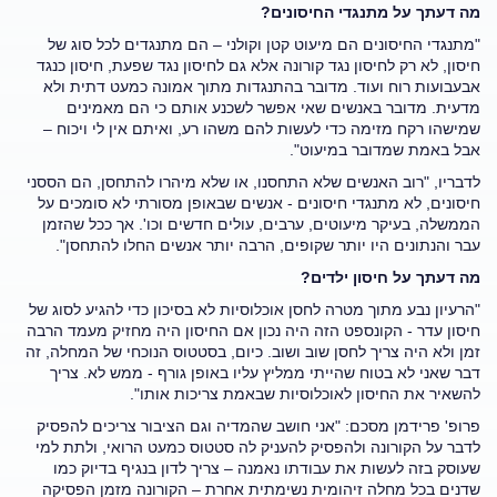
מה דעתך על מתנגדי החיסונים?
"מתנגדי החיסונים הם מיעוט קטן וקולני – הם מתנגדים לכל סוג של
חיסון, לא רק לחיסון נגד קורונה אלא גם לחיסון נגד שפעת, חיסון כנגד
אבעבועות רוח ועוד. מדובר בהתנגדות מתוך אמונה כמעט דתית ולא
מדעית. מדובר באנשים שאי אפשר לשכנע אותם כי הם מאמינים
שמישהו רקח מזימה כדי לעשות להם משהו רע, ואיתם אין לי ויכוח –
אבל באמת שמדובר במיעוט".
לדבריו, "רוב האנשים שלא התחסנו, או שלא מיהרו להתחסן, הם הססני
חיסונים, לא מתנגדי חיסונים - אנשים שבאופן מסורתי לא סומכים על
הממשלה, בעיקר מיעוטים, ערבים, עולים חדשים וכו'. אך ככל שהזמן
עבר והנתונים היו יותר שקופים, הרבה יותר אנשים החלו להתחסן".
מה דעתך על חיסון ילדים?
"הרעיון נבע מתוך מטרה לחסן אוכלוסיות לא בסיכון כדי להגיע לסוג של
חיסון עדר - הקונספט הזה היה נכון אם החיסון היה מחזיק מעמד הרבה
זמן ולא היה צריך לחסן שוב ושוב. כיום, בסטטוס הנוכחי של המחלה, זה
דבר שאני לא בטוח שהייתי ממליץ עליו באופן גורף - ממש לא. צריך
להשאיר את החיסון לאוכלוסיות שבאמת צריכות אותו".
פרופ' פרידמן מסכם: "אני חושב שהמדיה וגם הציבור צריכים להפסיק
לדבר על הקורונה ולהפסיק להעניק לה סטטוס כמעט הרואי, ולתת למי
שעוסק בזה לעשות את עבודתו נאמנה – צריך לדון בנגיף בדיוק כמו
שדנים בכל מחלה זיהומית נשימתית אחרת – הקורונה מזמן הפסיקה