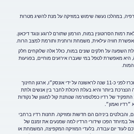
רפיה, במהלכו נעשה שימוש במוזיקה על מנת להשיג מטרות
ת רמות הסרוטונין במוח, הורמון שתורם לרוגע ונוגד דיכאון.
יא מאפשרת חוויה עילאית, משמחת ורוחנית ותורמת למצב הרוח.
ת השפעה על חלקים שונים במוח, כולל אלה שלוקחים חלק
ה, היא מאפשרת לטפל במי שעברו אירועים מוחיים, בפגיעות
המוח.
מדי שנה ב-13 בפברואר מצוין ברחבי העולם יום הרדיו העולמי, שהוכרז לפני כ-11 שנה לראשונה על ידי אונסק״ו, ארגון החינוך
ה הנצרכת ביותר והיא בעלת היכולת לחבר בין אנשים ולתת
 התפקיד של רדיו כפלטפורמה שנותנת קול למגוון של נקודות
והבולטים ביניהם הם חדשות ומוזיקה. תחנות רדיו ברחבי
ראל במיוחד הפכו שידורי הרדיו למה שמנעים את זמנם של
כם לעוד יום עבודה. בלעדי המוזיקה המקפיצה, המשמחת או