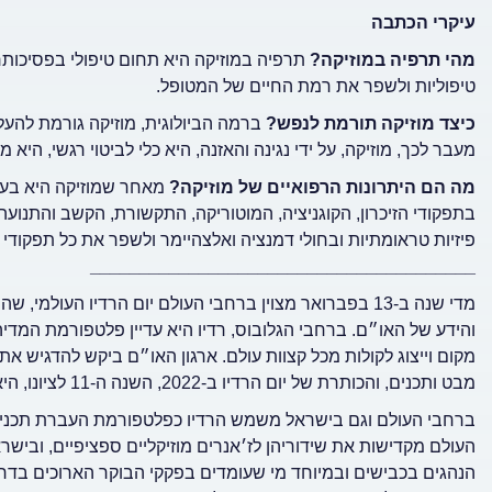
עיקרי הכתבה
מהי תרפיה במוזיקה?
תרפיה במוזיקה היא תחום טיפולי בפסיכות
טיפוליות ולשפר את רמת החיים של המטופל.
כיצד מוזיקה תורמת לנפש?
ברמה הביולוגית, מוזיקה גורמת להעלא
מעבר לכך, מוזיקה, על ידי נגינה והאזנה, היא כלי לביטוי רגשי, ה
מה הם היתרונות הרפואיים של מוזיקה?
מאחר שמוזיקה היא בעל
בתפקודי הזיכרון, הקוגניציה, המוטוריקה, התקשורת, הקשב והתנוע
פיזיות טראומתיות ובחולי דמנציה ואלצהיימר ולשפר את כל תפקודי 
_______________________________________
והידע של האו״ם. ברחבי הגלובוס, רדיו היא עדיין פלטפורמת המדי
מקום וייצוג לקולות מכל קצוות עולם. ארגון האו״ם ביקש להדגיש את
מבט ותכנים, והכותרת של יום הרדיו ב-2022, השנה ה-11 לציונו, היא ״רדיו ואמון״.
ברחבי העולם וגם בישראל משמש הרדיו כפלטפורמת העברת תכנים, 
העולם מקדישות את שידוריהן לז׳אנרים מוזיקליים ספציפיים, וביש
הנהגים בכבישים ובמיוחד מי שעומדים בפקקי הבוקר הארוכים בדר