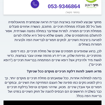
053-9346864
(מספר מקשר)
מחקר שבוצע לאחרונה בארצות הברית הראה שכמחצית מהאוכלוסיה
מעל גיל 30 סובלת ממחלת חניכיים. מתוכם, כעשרה אחוזים סובלים
ממחלת חניכיים חמורה. למרות שמדובר במחלה נפוצה ושגרתית, אסור
להתעלם מהתסמינים שלה, משום שללא טיפול היא עלולה לגרום
לפגיעה ביציבות השיניים, לנזקים חמורים לבריאות הפה ולבעיות
חמורות בשתלים.
לכן, ברגע שמופיעים תסמינים שונים של מחלת חניכיים, כמו דימום
מהחניכיים, נפיחות שלהן, או ריח רע מהפה שאינו עובר בצחצוח, כדאי
לגשת מיד ולהיבדק אצל רופא שיניים המתמחה בבריאות חניכיים ("רופא
חניכיים").
מדוע חשוב לזהות דלקת חניכיים מוקדם ככל שניתן?
בדומה למחלות אחרות, ככל שמאבחנים מחלת חניכיים מוקדם יותר, כך
ניתן למנוע נזקים כמו ספיגה של העצם המחזיקה את השיניים, ובמקרים
חמורים אף אובדן שיניים. מכאן, שזיהוי מוקדם וטיפול בדלקת חניכיים
כבר בשלביה הראשונים הם הבסיס להגנה על חוזק השיניים בפרט ועל
בריאות הפה בכלל.