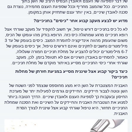
של דבר לספיגה של העצם ולאובדן הבסיס היציב של השן בתוך
החניכיים. ככל שהמצב מחריף וככל שספיגת העצם מחמירה, נוצרת גם
סכנה לאובדן שיניים, באין יותר עצם שתחזיק אותן במקומן.
מדוע יש לבצע מעקב קבוע אחר "כיסים" בחניכיים?
לא כל כיס בחניכיים דורש טיפול, אך חשוב להקפיד על מעקב שגרתי אצל
רופא חניכיים מרגע שמתגלה כיס כזה. הרופא בודק מהו עומקו של הכיס,
משום שהעומק מהווה אינדיקציה לחומרת המצב. כיסים בעומק של עד 3
מילימטרים נחשבים לתקינים ואינם דורשים טיפול, אך כיסים בעומק של
6-7 מילימטרים יכולים להצביע על מחלת חניכיים חמורה שעלולה,
כאמור, להסתיים באובדן השיניים אם לא תטופל בזמן. לכן, מעקב
שגרתי אחרי כיסי החניכיים מסייע באיתור מוקדם של מחלת חניכיים.
כיצד ביקור קבוע אצל שיננית מסייע במניעת חזרתן של מחלות
חניכיים?
האבנית המצטברת על השן היא מצע מחוספס שנצמד לפני השטח של
השן ונוטה לצבור חיידקים. החיידקים גורמים לפעילות יתר של מערכת
החיסון ובעקבות כך לספיגת העצם ולאובדן שיניים. הדרך הטובה ביותר
למנוע את הצטברות האבנית והחיידקים על השיניים ואת הסכנה שמחלת
החניכיים תחזור, היא טיפול שגרתי קבוע אצל שיננית לצורך הסרת
האבנית.