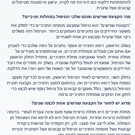
להתפתחות דלקות הם היגיינת פה לקויה, עישון והימנעות מטיפולים
קבועים אצל שיננית.
מהי הקצעת שורשים ומהם שלבי הטיפול במחלות חניכיים?
"הקצעת שורשים" הוא טיפול שמבצע מומחה החניכיים כדי לסלק את
משקעי החיידקים גם מהכיסים העמוקים ביותר. הטיפול הזה משלים
ניקוי אצל שיננית ומבוצע רק אחת לשנתיים.
בשלב הראשון, רופא החניכיים אוסף נתונים על הפה שלכם כדי לאבחן
אם אתם אכן סובלים ממחלת חניכיים, או שהתסמינים מעידים על
מחלה אחרת. לאחר שאובחנה מחלת החניכיים, מתחיל החלק הראשון
של הטיפול, שמטרתו לטפל בדלקת שנוצרה. בשלב זה מסירים את רובד
החיידקים והמשקעים שהצטבר על פני השטח של השן ויצרו את הדלקת.
בחלק השני, כחודשיים לאחר הטיפול הראשון, מגיעים לבדיקת מעקב
נוספת אצל רופא החניכיים ואז, בהתאם למצב החניכיים, נקבעת תכנית
הטיפול בהמשך, כולל מעקבים קבועים וכל טיפול נוסף שיש לבצע כדי
לתקן את הנזקים שמחלת החניכיים גרמה.
מדוע יש לחזור על הקצעת שורשים אחת לכמה שנים?
מחלת חניכיים היא מחלה כרונית שאף פעם אינה עוברת לגמרי. בדומה
למחלות כרוניות אחרות, מטרת הטיפול היא לא לרפא את המטופל מן
המחלה, אלא לייצב את מצבו. לכן, רק הקפדה על פגישות ביקורת
קבועות אצל מומחה החניכיים וטיפולים קבועים אצל השיננית יבטיחו
שיציבות מצב החניכיים תישמר לאורך זמן.