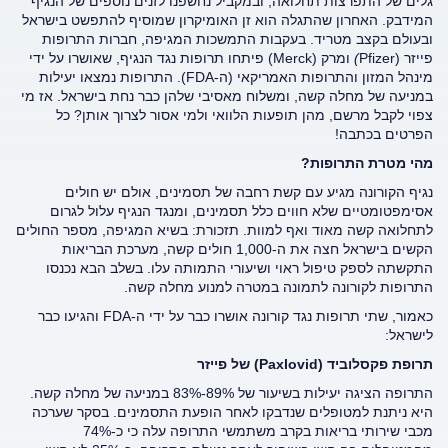
גלים של התפרצות תחלואה, ובמקביל נחשפנו לזנים נוספים של הנגיף
המידבק. האחרון שהתגלה הוא זן האומיקרון שמוסיף להתפשט בישראל
ובעולם בקצב מטריד. בעקבות התמשכות המגיפה, חברות התרופות
פייזר (Pfizer
)
ומרק (Merck) פיתחו תרופות נגד הנגיף, שאושרו על ידי
מינהל המזון והתרופות האמריקאי (ה-FDA). התרופות נמצאו יעילות
במניעה של מחלה קשה, ומשלוח מאסיבי שלהן כבר נחת בישראל. אז מי
צפוי לקבל מרשם, מהן תופעות הלוואי ולמי אסור לצרוך אותן? כל
הפרטים בכתבה!
מהי מטרת התרופות?
נגיף הקורונה מגיע עם קשת רחבה של תסמינים, אולם יש חולים
אסימפטומטיים שלא חווים כלל תסמינים, ומנגד הנגיף עלול לגרום
לתחלואה קשה מאוד ואף למוות. תזכורת: בשיא המגיפה, מספר החולים
הקשים בישראל חצה את ה-1,000 חולים קשה, מערכת הבריאות
התקשתה לספק טיפול ראוי ושיעורי התמותה עלו. בשלב הבא נכנסו
התרופות לקורונה לתמונה במטרה למנוע מחלה קשה.
כאמור, שתי תרופות נגד קורונה אושרו כבר על ידי ה-FDA והגיעו כבר
לישראל:
תרופת פקסלוביד (
Paxlovid
) של פייזר
התרופה הציגה יעילות בשיעור של 89%-83% במניעה של מחלה קשה.
היא ניתנת למטופלים שנדבקו לאחר הופעת התסמינים. בסקר שערכה
מכבי שירותי בריאות בקרב משתמשי התרופה עלה כי כ-74%