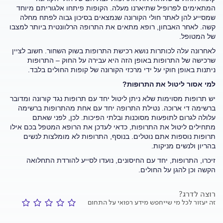
המתאימים לפרופיל שתיארנו מעלה. הקופות פיתחו אלגוריתם מיוחד
שמסייע להן לאתר חולי הקורונה שנמצאים בסיכון גבוה לפתח מחלה
קשה. לאחר האבחון, רופא מתאים את התרופה הרלוונטית ביותר למצבו
של המטופל.
לאחרונה עלה לכותרות נושא רכישת התרופות בשוק השחור. חשוב לציין
שרכישה של התרופות באופן הזה היא עבירה על החוק – התרופות
ניתנות באופן חוקי על ידי מרכזי הקורונה של קופות החולים בלבד.
למי אסור ליטול את התרופות?
יש תרופות מסוימות שלא ניתן ליטול יחד עם תרופות נגד קורונה ומדובר
ברשימה די ארוכה. נטילת התרופה יחד עם אחת מהתרופות ברשימה
עלולה לגרום לתופעות מסוכנות ובלתי הפיכות. לכן, לפני שאתם
מתחילים ליטול את התרופות, כדאי לעדכן את הרופא המטפל בכם אילו
תרופות נוספות אתם נוטלים. בנוסף, התרופות לא מומלצות לנשים
בהריון ולנשים מניקות.
זיכרו, התרופות, יחד עם החיסונים, נועדו לסייע להורדת התחלואה
הקשה וכן להגן על החולים.
רוצה לדרג?
זה יעזור לכל מי שייחפש מידע רפואי על התחום