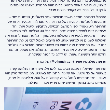
מהמטופלים בה חשו בשיפור לאחר נטילת התרופה, כ-25% לא חשו
בשינוי, ואילו אחוז אחד מהמטופלים חווה החמרה
.
כ-850 מאומתים
לנגיף טופלו בתרופה בקופת חולים מכבי.
הטיפול בתרופה מורכב משתי תרופות אנטי ויראליות, שניתנות יחד –
תתבקשו ליטול שתי טבליות של התרופה נירמטרלוויר וטבליה אחת של
התרופה ריטונאוויר. לפי המרשם הבסיסי, תתבקשו ליטול אותן יחד
פעמיים ביום למשך חמישה ימים, בסך הכל 30 טבליות. לפי הוראות
היצרן, תתבקשו לבלוע את הגלולות בשלמותן – כלומר, אסור לחצות את
הגלולות לשניים או לכתוש אותן. לא חייבים לאכול לפני נטילת התרופה.
כמו כן, אם החמצתם מנה בטווח של שמונה שעות מהרגע שבו נטלתם
את התרופה, יש ליטול אותה מיד כשנזכרים. אולם, אם פספסתם מנה
וחלפו יותר משמונה שעות, יש לדלג על המנה שנשכחה.
תרופת מולנופיראוויר (
Molnupiravir
)
של מרק
התרופה, שמשלוח ממנה הגיע כבר לישראל, מפחיתה תחלואה קשה
בשיעור של עד 50%, ואת שיעורי התמותה ב-90%. הטיפול של מרק הוא
פשוט יותר: תתבקשו ליטול ארבע קפסולות של 200 מיליגרם כל אחת,
פעמיים ביום, במשך חמישה ימים מרגע אבחון המחלה.