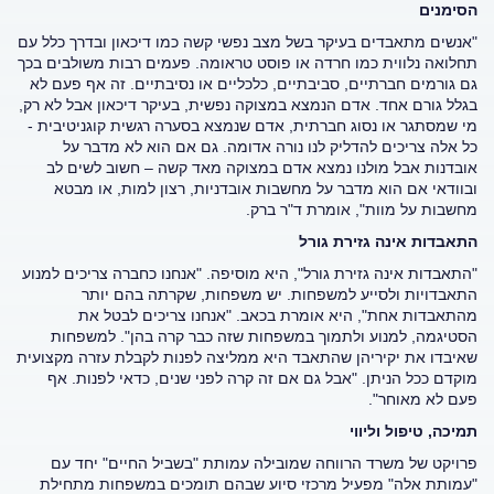
הסימנים
"אנשים מתאבדים בעיקר בשל מצב נפשי קשה כמו דיכאון ובדרך כלל עם
תחלואה נלווית כמו חרדה או פוסט טראומה. פעמים רבות משולבים בכך
גם גורמים חברתיים, סביבתיים, כלכליים או נסיבתיים. זה אף פעם לא
בגלל גורם אחד. אדם הנמצא במצוקה נפשית, בעיקר דיכאון אבל לא רק,
מי שמסתגר או נסוג חברתית, אדם שנמצא בסערה רגשית קוגניטיבית -
כל אלה צריכים להדליק לנו נורה אדומה. גם אם הוא לא מדבר על
אובדנות אבל מולנו נמצא אדם במצוקה מאד קשה – חשוב לשים לב
ובוודאי אם הוא מדבר על מחשבות אובדניות, רצון למות, או מבטא
מחשבות על מוות", אומרת ד"ר ברק.
התאבדות אינה גזירת גורל
"התאבדות אינה גזירת גורל", היא מוסיפה. "אנחנו כחברה צריכים למנוע
התאבדויות ולסייע למשפחות. יש משפחות, שקרתה בהם יותר
מהתאבדות אחת", היא אומרת בכאב. "אנחנו צריכים לבטל את
הסטיגמה, למנוע ולתמוך במשפחות שזה כבר קרה בהן". למשפחות
שאיבדו את יקיריהן שהתאבד היא ממליצה לפנות לקבלת עזרה מקצועית
מוקדם ככל הניתן. "אבל גם אם זה קרה לפני שנים, כדאי לפנות. אף
פעם לא מאוחר".
תמיכה, טיפול וליווי
פרויקט של משרד הרווחה שמובילה עמותת "בשביל החיים" יחד עם
"עמותת אלה" מפעיל מרכזי סיוע שבהם תומכים במשפחות מתחילת