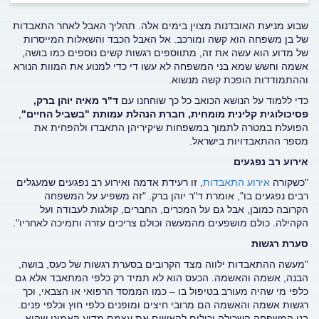
שבוע מניעת האובדנות מצוין בימים אלה. תהליך האבל לאחר התאבדות
של בן משפחה הוא קשה ומורכב. אל האבל הכבד והשאלות המייסרות
של מדוע הוא עשה את זה, מתווספים רגשות קשים נוספים כמו בושה,
אשמה וחשש שמא בני המשפחה לא עשו די כדי למנוע את המוות הנורא
וההתמודדות הופכת קשה מנשוא.
כדי ללמוד על הנושא הכואב כל כך שוחחנו עם
ד"ר מאיה יוהן ברק,
פסיכולוגית קלינית מומחית, חברת הנהלת עמותת "בשביל החיים"
,
הפועלת במטרה לתמוך במשפחות שיקיריהן התאבדו ולהפחית את
מספר ההתאבדויות בישראל.
אירוע רב נפגעים
"כשקורה
אירוע התאבדות
, זו רעידת אדמה ואירוע רב נפגעים שמעגלים
רבים נפגעים בו", אומרת ד"ר יוהן ברק. "זה משפיע על המשפחה
הקרובה כמובן, אבל גם על המכרים, החברים, קולגות לעבודה ועל
הקהילה. כולם מושפעים מהמעשה וכולם צריכים עזרה ותמיכה לאחריו".
סערת רגשות
"מעשה ההתאבדות ילווה מצד הקרובים בסערת רגשות של כעס, בושה,
הבנה, אשמה והאשמה. הכעס הוא לא תמיד רק כלפי המתאבד אלא גם
כלפי מי שהיה מעורב בטיפול בו – כמו הממסד הרפואי או הצבאי, וכך
רגשות אשמה והאשמה הם מרובי חיצים ומופנים כלפי חוץ וכלפי פנים.
בני המשפחה השכולה יכולים להאשים את עצמם מדוע האמינו שהוא