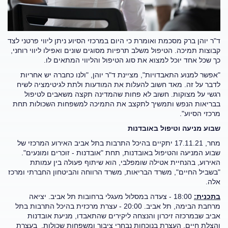
ד"ר יוהן ברק מסכמת ואומרת כי היום במרכזי הסיוע ניתן ליווי פרטני לצד
קבוצות תמיכה. הטיפול משלב תרפיות מסוגים שונים ואפילו ליווי רוחני,
כך שכל אחד יוכל למצוא את סוג הטיפול והליווי המתאים לו.
"אפשר למנוע התאבדויות", מציינת ד"ר יוהן, "ולנו כחברה יש אחריות
לדבר על זה. מאד חשוב להעלות את המודעות ולתת לגיטימציה לשיח
רגשי על מצוקות. חשוב לא פחות שהמדינה תקצה משאבים לטיפול
בבריאות הנפש ותמשיך לתקצב את התמיכה למשפחות השכולות תחת
מרכזי הסיוע".
שבוע מניעה וטיפול באובדנות
מחר, 17.11.21 יתקיים בהיכל התרבות בתל אביב האירוע המרכזי של
שבוע המניעה והטיפול באובדנות, תחת "אובדנות - זוכרים ומונעים".
האירוע, בהנחיית אטילה שומפלבי, הוא שיתוף פעולה בין עמותת
"בשביל החיים", משרד הבריאות, משרד הרווחה והביטחון החברתי ומרכז
אלה.
בתכנית:
18:00 - צעדה במסלול מעגלי ברחובות תל אביב. יציאה
מרחבת הבימה, תל אביב. 20:00 - עצרת מרכזית בהיכל התרבות בתל
אביב שבמרכזה זיכרון והנצחה ליקירים שהתאבדו, מניעת אובדנות
והצלת חיים. העצרת בנוכחות נבחרי ציבור ומשפחות שכולות. בעצרת