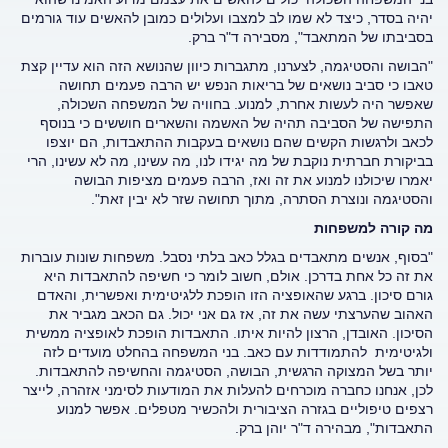
יהיה בסדר, כיצד לא שמו לב למצבו ועלולים כמובן להאשים עוד גורמים
בסביבתו של המתאבד", מסבירה ד"ר ברק.
"הבושה והסטיגמה, לצערנו, מתגברות כיוון שהנושא הזה הוא עדיין קצת
טאבו כי סביב נושאים של בריאות הנפש יש הרבה פעמים תחושה
שאפשר היה לעשות אחרת, למנוע. בחוויה של המשפחה השכולה,
התפישה של הסביבה תהיה של האשמה והשארים חוששים כי בנוסף
לכאב ולרגשות הקשים שהם נושאים בעקבות ההתאבדות, הם יוצפו
בביקורת חברתית נוקבת של מה יגידו לנו, מה עשינו, מה לא עשינו, הרי
יאמרו שיכולנו למנוע את זה ואז, הרבה פעמים מציפות הבושה
והסטיגמה ונוצרת הסתרה, מתוך תחושה שזר לא יבין זאת".
מה קורה למשפחות
"בסוף, אנשים מתאבדים בגלל כאב בלתי נסבל. משפחות שונות עוברות
את זה כל אחת בדרכן. אולם, חשוב לומר כי חשיפה להתאבדות היא
גורם סיכון. ברגע שהאופציה הזו הופכת ללגיטימית ואפשרית, והאדם
האהוב שהערצתי עשה את זה, אז גם אני יכול. גם הכאב מגביר את
הסיכון. האובדן, הרצון להיות איתו. התאבדות הופכת לאופציה ממשית
ולגיטימית להתמודדות עם כאב. בני המשפחה בהחלט מועדים לזה
יותר בשל המצוקה הרגשית, הבושה, הסטיגמה והחשיפה להתאבדות.
לכן, אנחנו כחברה מוכרחים להעלות את המודעות לסימני אזהרה, לייצר
רצפים טיפוליים בגזרה הציבורית ולהכשיר מטפלים. אפשר למנוע
התאבדות", מבהירה ד"ר יוהן ברק.