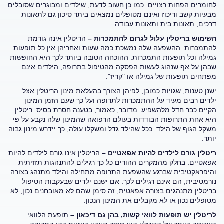
לחומרים הפחות רצויים. כמו כן חשוב לדעת, שילדים ומבוגרים שסובלים
מבעיות קשב וריכוז ואינם מטופלים נמצאים ביתר סיכון גם לתאונות
דרכים, תאונות בית ותאונות עבודה.
השימוש בריטלין עלול לגרום להתמכרות –
הריטלין אינה גורמת
להתמכרות. ההשפעה שלה נמשכת כמה שעות ואחריהן אין כל תופעות
גמילה וכל תופעות התמכרות. ההוכחה הטובה ביותר לכך היא החופשות
שבהן על אף שנהוג לעשות הפסקה מהטיפול בתרופה, הילדים אינם
מפתחים תופעות של גמילה או "קריז".
ישנן טענות, שגויות כמובן, לפיהן הצורך בהעלאת מינון הריטלין אצל
ילדים רבים מעיד על ההתמכרות לתרופה ועל כך שעם הזמן המינון
הקיים כבר חדל מלהשפיע. מדובר, כאמור, בטענה חסרת בסיס. ריטלין
היא אחת התרופות הבודדות בעולם הרפואה שהמינון שלה נקבע על פי
משקל הגוף של הילד. ככל שהילד גדל ומשקלו עולה, כך יידרש מינון גבוה
יותר.
ריטלין גורם לילדים להיות אפאטיים –
הריטלין אינו גורם לילדים להיות
אפאטיים. בחלק מהמקרים ההורים כל כך רגילים להתנהגות תזזיתית
והיפראקטיבית שברגע שהשפעת התרופה מתחילה והילד מתנהג בצורה
נורמטיבית, הם אינם רגילים לכך. אם ישנם ילדים שבעקבות הטיפול
בריטלין מתנהגים בצורה אפאטית, זה סימן שהם לא מאובחנים נכון, לא
מטופלים נכון או לא מקבלים את המינון הנכון.
לריטלין יש תופעות לוואי קשות, בהן גם דיכאון –
תופעת הלוואי