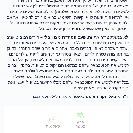
השכיחה ביותר של הריטלין היא חוסר תאבון בשעות בהן התרופה
משפיעה. בנוסף, ב-3 אחוז מהמטופלים הטיפול בריטלין עשוי לגרום
לטיקים (תנועות לא רצוניות ובלתי נשלטות) או להחמיר טיקים קיימים.
אין לתרופה תופעות לוואי קשות והשימוש בה אינו גורם לדיכאון, אך אם
ילד מאובחן בטעות כבעל הפרעת קשב במקום לקבל אבחנה נכונה של
דיכאון, הדיכאון שלו עשוי להחמיר כיוון שאינו מטופל.
לא באמת צריך את זה, פעם הסתדרו מצוין בלי –
הורים רבים טוענים
שריטלין או הפרעות קשב בכלל הם המצאה של העשורים האחרונים
ושבדור שלהם לא היו דברים כאלה. אחרים אומרים שהם התנהגו בדיוק
באותה צורה כשהיו ילדים ו"יצאו" בסדר גמור. חשוב לדעת שילדים עם
בעיות קשב וריכוז הם בדרך כלל ילדים מאוד אינטליגנטים, אך על מנת
לממש את הפוטנציאל שלהם במלואו הם זקוקים לטיפול. בלעדיו, ברוב
המקרים יגיעו אותם ילדים בעתיד למימוש הפוטנציאל שלהם בשתי
דרגות מתחת לרמה שאליה היו יכולים להגיע עם טיפול. אלה שיצליחו
בכל זאת לממש את הפוטנציאל שלהם מבלי להיעזר בטיפול, יעשו זאת
תוך הקרבה אדירה ומאמץ עצום.
ד"ר מיכאל ינקו הוא פסיכיאטר מומחה לילד ולמתבגר
קבע
פגישה
שאל אותי