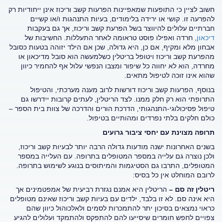
חשוב לציין כי התופעות שמאפיינות הפרעות קשב וריכוז אינן ייחודיות רק
להפרעה זו. קושי או ירידה בלימודים, בעיות התנהגות ו/או קשיים
חברתיים עלולים להיווצר בשל הפרעת קשב וריכוז, אך גם בעקבות
דיכאון
, חרדה ואפילו פוסט טראומה לאחר התעללות. החשיבות של
אבחון מלא ומקיף, אם כן, היא גדולה, שכן אם הילד יזוהה בטעות כסובל
מהפרעת קשב וריכוז ויטופל בריטלין כשלמעשה הוא סובל מדיכאון או
מחרדה, הוא לא יחווה כל שיפור ומצבו הנפשי עלול אף להחמיר כיוון
שהוא אינו זוכה לטיפול מתאים.
בנוסף, הפרעות קשב וריכוז דורשות לרוב מענה מערכתי, והטיפול
התרופתי הוא רק חלק ממנו. לצד הריטלין, לעתים קרובות יידרשו גם
טיפול פסיכולוגי-התנהגותי, הדרכת הורים והדרכה של צוות בית הספר –
כולם חלקים בלתי נפרדים ומהותיים בטיפול.
תרופה מצוינת עם יחסי ציבור גרועים
בשנים האחרונות ישנה מודעות גדולה הרבה יותר לבעיות קשב וריכוז,
ולכן נוצרה גם עלייה במספר המטופלים בתרופה. עם העלייה במספר
המטופלים, התרבו גם הסטיגמות והמיתוסים בנוגע לשימוש בתרופה.
לרובם המוחלט אין כל בסיס:
ריטלין זה סם –
הריטלין היא אמנם נגזרת רביעית של אמפטמינים אך
היא אינה סם. לא זו בלבד, ילדים עם בעיות קשב וריכוז שאינם מטופלים
כראוי נמצאים בסיכון יתר להתמכרות לסמים ולאלכוהול כיוון שהם
צפויים לחפש חומרים שיסייעו להם להתפקס ולהתמקד ועלולים להגיע