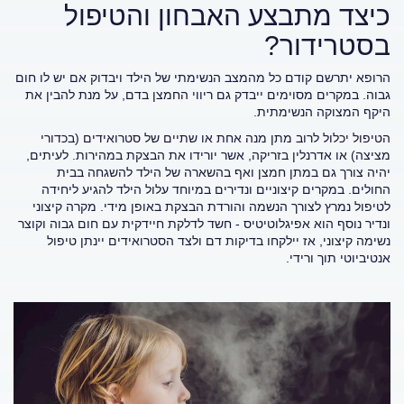
כיצד מתבצע האבחון והטיפול
בסטרידור?
הרופא יתרשם קודם כל מהמצב הנשימתי של הילד ויבדוק אם יש לו חום
גבוה. במקרים מסוימים ייבדק גם ריווי החמצן בדם, על מנת להבין את
היקף המצוקה הנשימתית.
הטיפול יכלול לרוב מתן מנה אחת או שתיים של סטרואידים (בכדורי
מציצה) או אדרנלין בזריקה, אשר יורידו את הבצקת במהירות. לעיתים,
יהיה צורך גם במתן חמצן ואף בהשארה של הילד להשגחה בבית
החולים. במקרים קיצוניים ונדירים במיוחד עלול הילד להגיע ליחידה
לטיפול נמרץ לצורך הנשמה והורדת הבצקת באופן מידי. מקרה קיצוני
ונדיר נוסף הוא אפיגלוטיטיס - חשד לדלקת חיידקית עם חום גבוה וקוצר
נשימה קיצוני, אז יילקחו בדיקות דם ולצד הסטרואידים יינתן טיפול
אנטיביוטי תוך ורידי.