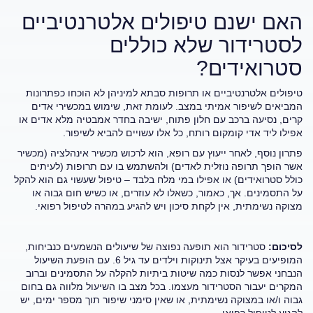
האם ישנם טיפולים אלטרנטיביים
לסטרידור שלא כוללים
סטרואידים?
טיפולים אלטרנטיביים או תרופות סבתא למיניהן לא הוכחו כפתרונות
המביאים לשיפור אמיתי במצב. לעומת זאת, שימוש במכשירי אדים
קרים, נסיעה ברכב עם חלון פתוח, ישיבה בחדר אמבטיה מלא אדים או
אפילו ליד אדי קומקום רותח, כל אלו עשויים להביא לשיפור.
פתרון נוסף, לאחר ייעוץ עם רופא, הוא לרכוש מכשיר אינהלציה (מכשיר
אשר הופך תרופה נוזלית לאדים) ולהשתמש בו עם תרופות (לעיתים
כולל סטרואידים) או אפילו במי מלח בלבד – טיפול שעשוי גם הוא להקל
על התסמינים. אך, כאמור, כשאלו לא עוזרים, או כשיש חום גבוה או
מצוקה נשימתית, אין לקחת סיכון ויש להגיע במהרה לטיפול רפואי.
לסיכום:
סטרידור הוא תופעה נפוצה של שיעולים הנשמעים כנביחות,
המופיעים בעיקר אצל תינוקות וילדים עד גיל 6. עם הופעת השיעול
הנבחני אפשר לנסות כמה שיטות ביתיות להקלה על התסמינים וברוב
המקרים יעבור הסטרידור מעצמו. בכל מצב בו השיעול מלווה גם בחום
גבוה ו/או במצוקה נשימתית, או שאין סימני שיפור תוך מספר ימים, יש