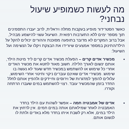
מה לעשות כשמופיע שיעול
נבחני?
כאשר הסטרידור מופיע בעקבות מחלה ויראלית, לרוב יעברו התסמינים
תוך מספר ימים ללא התערבות רפואית. השיעול עשוי להישמע מבהיל,
אבל ברוב המקרים לא מדובר בתופעה מסוכנת וההורים יכולים להקל על
הילד/התינוק במספר אמצעים שיורידו את הבצקת ויקלו על הנשימה ועל
השיעול:
מכשיר אדים קרים –
הפעלת מכשיר אדים קרים ליד מיטת הילד,
אותם ינשום לאורך הלילה. חשוב מאוד לחטא את מכשיר האדים
אחרי כל שימוש או להשתמש במכשיר חדש שעוד לא נעשה בו
שימוש. מכשירי אדים שאינם עוברים ניקוי וחיטוי אחרי השימוש,
עלולים להפוך למדגרות של וירוסים וחיידקים ולהפיץ אותם לחלל
החדר בזמן שהמכשיר עובד. רצוי להשתמש במים שעברו הרתחה
וקוררו.
אדים של אמבטיה חמה –
אפשר לשהות עם הילד בחדר
האמבטיה לאחר שמילאתם אותה במים חמים. אין לרחוץ את
הילד במים, אלא רק לשבת איתו בחדר מלא באדים ולתת לו
לנשום אותם.