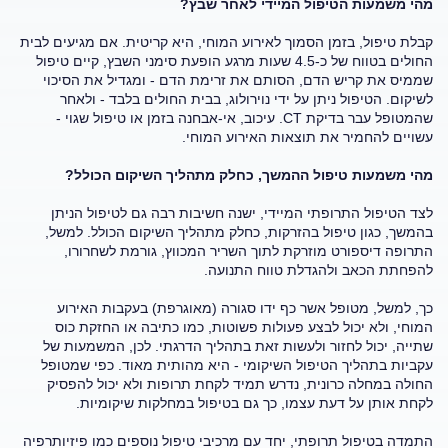
מהי משמעות הטיפול המיידי לאחר שבץ?
קבלת טיפול, בזמן הסמוך לאירוע המוחי, היא קריטית. אם מגיעים לבית
החולים בטווח של כ-4.5 שעות מרגע הופעת סימני השבץ, קיים טיפול
שממיס את קריש הדם, הסותם את זרימת הדם - ומגדיל את הסיכוי
לשיקום. הטיפול ניתן על ידי נוירולוג, בבית החולים בלבד - ולאחר
שהמטופל עבר בדיקת CT. עיכוב, אי-אבחנה בזמן או טיפול שגוי -
עשויים להחמיר את תוצאות האירוע המוחי.
מהי משמעות טיפול ההמשך, כחלק מתהליך השיקום הכולל?
לצד הטיפול התרופתי המיידי, ישנה חשיבות רבה גם לטיפול הניתן
בהמשך, כגון טיפול בהזרקות, כחלק מתהליך השיקום הכולל. למשל,
התרופה דיספורט מוזרקת לתוך השריר המכווץ, גורמת לשחרורו,
להפחתת הכאב ולהגדלת טווח התנועה.
כך, למשל, מטופל אשר כף ידו סגורה (מאוגרפת) בעקבות האירוע
המוחי, ולא יכול לבצע פעולות פשוטות, כמו כתיבה או החזקת כוס
שתייה, יכול לחזור ולעשות זאת בתהליך הדרגתי. לכן, המשמעות של
עקביות בתהליך הטיפול השיקומי - היא מהותית מאוד. כפי שמטופל
החולה במחלה כרונית, נדרש תמיד לקחת תרופות ולא יכול להפסיק
לקחת אותן על דעת עצמו, כך גם בטיפול במחלקות שיקומיות.
התמדה בטיפול תרופתי, יחד עם מרכיבי טיפול נוספים כמו פיזיותרפיה