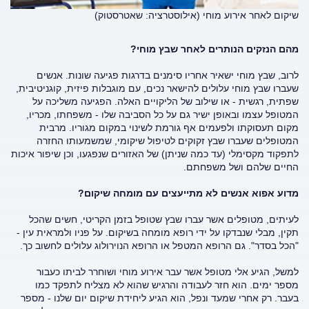
שיקום לאחר אירוע מוחי (אילוסטרציה: שאטרסטוק)
מהם הנזקים הנותרים לאחר שבץ מוחי?
לרוב, שבץ מוחי ישאיר אחריו סימנים בדרגות פגיעה שונות. אנשים
שעברו שבץ מוחי עלולים להישאר נכים, עם מוגבלות פיזית, קוגניטיבית,
שפתית, רגשית - או שילוב של הליקויים האלה. הפגיעה משליכה על
המטופל עצמו ובאופן ישיר גם על כל הסביבה שלו - משפחתו, מכריו,
מקום תעסוקתו ולפעמים אף גורמת לשינוי במקום מגוריו. מרבית
המטופלים שעברו שבץ זקוקים לטיפול שיקומי, שמשמעותו החזרה
לתפקוד מקסימלי (עד כמה שניתן) של האזורים שנפגעו, וכן שיפור איכות
החיים שלהם ושל משפחתם.
מדוע אפוא אנשים לא מתייעצים עם מומחה שיקום?
לעיתים, מטופלים אשר עברו שבץ שטופל בזמן הקריטי, חשים שהכל
תקין, מבלי שנבדקו על ידי רופא מומחה בשיקום. על פניו ולמראית עין -
"הכל בסדר". גם הרופא המטפל או הרופא הנוירולוג עלולים לחשוב כך.
למשל, הגיע אלי מטופל אשר עבר אירוע מוחי ושוחרר לביתו כעבור
מספר ימים. הוא חזר לעבודה והרגיש שהוא לא מצליח לתפקד כמו
בעבר. רק אחרי שמעד ונפל, הוא הגיע ליחידת שיקום יום שלנו - מספר