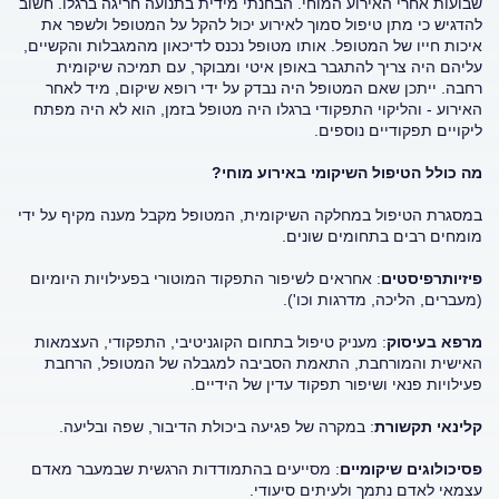
שבועות אחרי האירוע המוחי. הבחנתי מידית בתנועה חריגה ברגלו. חשוב
להדגיש כי מתן טיפול סמוך לאירוע יכול להקל על המטופל ולשפר את
איכות חייו של המטופל. אותו מטופל נכנס לדיכאון מהמגבלות והקשיים,
עליהם היה צריך להתגבר באופן איטי ומבוקר, עם תמיכה שיקומית
רחבה. ייתכן שאם המטופל היה נבדק על ידי רופא שיקום, מיד לאחר
האירוע - והליקוי התפקודי ברגלו היה מטופל בזמן, הוא לא היה מפתח
ליקויים תפקודיים נוספים.
מה כולל הטיפול השיקומי באירוע מוחי?
במסגרת הטיפול במחלקה השיקומית, המטופל מקבל מענה מקיף על ידי
מומחים רבים בתחומים שונים.
פיזיותרפיסטים
: אחראים לשיפור התפקוד המוטורי בפעילויות היומיום
(מעברים, הליכה, מדרגות וכו').
מרפא בעיסוק
: מעניק טיפול בתחום הקוגניטיבי, התפקודי, העצמאות
האישית והמורחבת, התאמת הסביבה למגבלה של המטופל, הרחבת
פעילויות פנאי ושיפור תפקוד עדין של הידיים.
קלינאי תקשורת
: במקרה של פגיעה ביכולת הדיבור, שפה ובליעה.
פסיכולוגים שיקומיים
: מסייעים בהתמודדות הרגשית שבמעבר מאדם
עצמאי לאדם נתמך ולעיתים סיעודי.