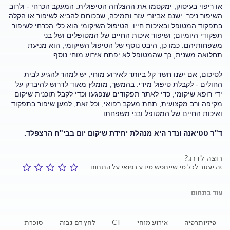
או ריפוי בעיסוק, ימקסמו את ההצלחה הטיפולית. המעקב הכרחי - ולרוב
השיפור ניכר. ישנם אביזרי עזר ותמיכה, שבכוחם להביא לשיפור או הקלה
בתפקוד המטופל ובאיכות חייו. הטיפול השיקומי הוא כלי הכרחי לשיפור
תפקודי היומיום; ושיפור איכות החיים של המטופלים ושל בני
משפחותיהם. כמו כן, היבט נוסף של הטיפול השיקומי, הוא מניעת
תחלואה משנית, כך שהמטופל לא יפתח אירוע מוחי נוסף.
לסיכום, אם ישנו חשד קל ביותר לאירוע מוחי, יש למהר להגיע לבית
החולים - לקבלת טיפול מידי. בהמשך, מומלץ מאוד לדרוש להיבדק על
ידי רופא שיקומי, כדי לאתר תפקודים שנפגעו וכדי לקבל תוכנית שיקום
מקיפה ורב מקצועית, תחת מעקב רפואי; וכל זאת, למען שיפור בתפקוד
ואיכות החיים של המטופל ובני משפחתו.
ד"ר טטיאנה ונדר היא מנהלת יחידת שיקום יום בבי"ח הרצפלד.
רוצה לדרג?
זה יעזור לכל מי שייחפש מידע רפואי על התחום
עוד בתחום
פיזיותרפיה
אירוע מוחי
CT
לחץ דם גבוה
סוכרת