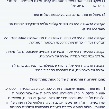
1) מעקב בלבד וזאת כאשר התסמינים קלים, ואינם מפריעים יותר מדי
לחולה בחיי היום יום שלו.
2) טיפול תרופתי מורכב מארבע קבוצות של תרופות:
הקבוצה הראשונה היא של חוסמי קולטני אלפא שתפקידם לפתוח את
מוצא כיס השתן.
הקבוצה השנייה היא של תרופות שמדכאות את השפעת הטסטוסטרון על
הבלוטה ועל ידי כך גורמות להקטנת הבלוטה המוגדלת.
הקבוצה השלישית היא של התכשירים הצמחיים שמבוססים על תמצית
של דקל ננסי כנגד הגדלה שפירה של הערמונית.
הקבוצה הרביעית היא של תרופות שמטפלות בו זמנית גם בהגדלה
שפירה של הערמונית, וגם בהפרעה בתפקוד המיני.
מהם היתרונות והחסרונות של כל אחת מהתרופות?
1. התרופות הנפוצות שחוסמות את קולטני אלפא בערמונית הן: קסטרל,
אומניק, קדקס, הייטרין ודואודרט. אלה תרופות שנחשבות לבטוחות
ונלקחות על ידי המטופלים מידי יום ביומו, למשך כל החיים, ומשפרות
את תסמיני החולה תוך מספר ימים. תופעות הלוואי של תרופות אלו הן
מעטות, ויכולות להופיע כירידת לחץ דם וסחרחורת שתלויים בתנוחת