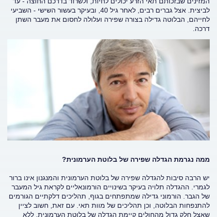
המזינים שבזכותם תאי הזרע יכולים לחיות, ולשרוד בדרכם החוצה - עד
לביצית. אצל גברים רבים, לאחר גיל 40, ובעיקר בעשור השישי - השביעי
לחייהם, הבלוטה גדילה בצורה שפירה ועלולה לחסום את מעבר השתן
דרכה.
ממה נגרמת הגדלה שפירה של בלוטת הערמונית?
יש הרבה סיבות להגדלה שפירה של בלוטת הערמונית והמנגנון אינו ברור
לגמרי. ההגדלה תלויה בעיקר בשינויים הורמונאליים לקראת גיל המעבר
של הגבר. הורמוני גדילה שמתפתחים בגוף, תהליכים דלקתיים הגורמים
להתנפחות הבלוטה, וכן תהליכים של מוות תאי. עם זאת, חשוב לציין
שאצל חלק גדול מהחולים קיימת הגדלה של בלוטת הערמונית, ללא