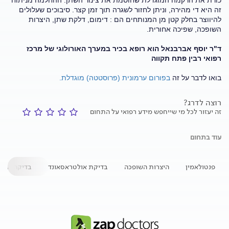
כורת את הרקמה המוגדלת שחוסמת את צינור השתן. ההחלמה מניתוח
זה היא די מהירה, וניתן לחזור לשגרה תוך זמן קצר. סיבוכים שעלולים
להיווצר בחלק קטן מן המנותחים הם : דימום, דלקת שתן, היצרות
השופכה, שפיכה אחורית.
ד"ר יוסף אברבנאל הוא רופא בכיר במערך האורולוגי של מרכז
רפואי רבין פתח תקווה
בואו לדבר על זה
בפורום ערמונית (פרוסטטה) מוגדלת.
רוצה לדרג?
זה יעזור לכל מי שייחפש מידע רפואי על התחום
עוד בתחום
פנטולאמין
היצרות השופכה
בדיקת אולטראסאונד
בדיקה גופנ