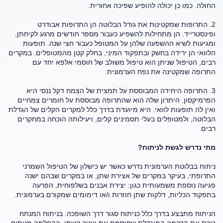
החולה. כמו כן יכולה להופיע שפיכה אחורית.
2. התרופות שמקטינות את גודל הבלוטה הן התרופות אבודרט
ופינסטרייד. הן מתחילות להשפיע כעבור מספר חודשים מרגע לקיחתן,
ומגיעות לשיא ההשפעה שלהן על המטופל כעבור חצי שנה. תופעות
הלוואי הן ירידה בחשק ובתפקוד המיני, בחלק קטן מהמטופלים. במקרים
רבים, הטיפול שניתן הוא טיפול משולב של חוסמי אלפא יחד עם
התרופה שמקטינה את נפח הערמונית.
3. התרופה היחידה המבוססת על תמצית של הצמח דקל ננסי היא
הפרמיקסון. היתרון שלה הוא שהתרופה מבוססת על חומרים צמחיים
ואין לה תופעות לוואי. היא מיועדת בדרך כלל למקרים הקלים של הגדלת
הבלוטה, ולמטופלים בעלי תסמינים קלים, ויעילותה הוכחה במחקרים
רבים.
מתי נדרש לגשת לניתוח?
ניתוח בבלוטת הערמונית נדרש כאשר יש כישלון של הטיפול השמרני
התרופתי, בעיקר במקרים של אצירת שתן, או במקרים שבהם ישנה
פגיעה נוספת משמעותית כגון: יצירת אבנים בשלפוחית, הפרעה
בתפקוד הכליות, דלקות שתן חוזרות ו/או דימומים שמקורם בערמונית.
הניתוח מתבצע בדרך כלל כניתוח סגור דרך השופכה. בניתוח המנתח