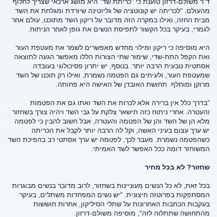
ד"ר משולם-דרזון טוענת כי "כריתת שד" היא מושג ארכאי שצריך לחלוף
מהעולם. "לכריתה יש קונוטציה של גליוטינה שיורדת ומגלחת את השד
מבית החזה, ואילו במקרה הזה מדובר על ריקון השד מתוכנו, עולם אחר
לגמרי, בעיקר בכל הקשור לתפיסת הנשים את גופן לאחר הניתוח.
היא מוסיפה כי ריקון ומילוי מחדש מאפשרים לשמר את מעטפת העור
ואת הקפל התת-שדי, שימור שתי הצורות הללו מאפשר הגעה לתוצאה
אסתטית טבעית הרבה יותר. בנוסף, יש יתרון פסיכולוגי בעובדה
שמעטפת העור, ולעיתים גם הפטמה נשמרת, ואילו רק תוכנו של השד
מרוקן ומוחלף. תחושת האובדן של האישה היא פחותה.
"בדרך כלל אין ברירה אלא לכרות את השד ואתו גם את הפטמות
והעטרה. אחרי ניתוח כזה תישאר צלקת על גבי השד ויהיה צורך בשחזור
מלא הן של השד והן של הפטמה והעטרה, אבל חשוב להבין כי לפטמה
יש ערך עצום בעיני האשה, וקל לה הרבה יותר לקבל את הכריתה
כשהפטמה נשמרת. מעבר לכך, לפטמה יש ערך אסתטי רב בהפיכת השד
המשוחזר דומה ככל האפשר לשד האמיתי.
שחזור? לא בכל מחיר
בכל זאת, לא כל הנשים מעוניינות בשחזור, לרוב מדובר בנשים מבוגרות
המסתפקות בפרוטזה חיצונית. "יש נשים המפחדות משתלים, בעיקר
בעקבות הכתבות האחרונות על שתלי הסיליקון, אחרות חוששות
מהתחושה שתתלוה לזה", מוסיפה משולם-דרזון.