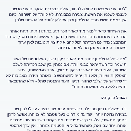
"לרוב אני מאפשרת לחולה לבחור, אולם במרבית המקרים אני מרשה
לעצמי לשכנע את האשה, צעירה כמבוגרת, לא לוותר על השחזור. כיום
אין באמת חשש מפני הסיליקון ולכן אל להן לוותר על הנשיות שלהן".
את השחזור כדאי לעבור מיד לאחר הכריתה, באותו ניתוח, תחת אותה
הרדמה. היתרונות הם רבים. ראשית, נחסך מהאישה ניתוח נוסף, ושחזור
המתבצע מיד עם הכריתה יכול להביא לתוצאות טובות לאין ערוך
משחזור המתבצע זמן מה לאחר הכריתה.
"אם שתל הסיליקון יוחדר מיד לאחר ריקון השד, האלסטיות של העור
תישמר וכך השד יראה טבעי יותר. אם נמתין בין שלב הכריתה לשלב
השחזור, העור העודף אחרי הריקון יתכווץ, יאבד מגמישותו, יעבור
הצטלקות ועיוות, ולא ניתן יהיה להשתמש בו באותה מידה. מצב כזה לא
די שידרוש שני שלבי שחזור, תיקון העור והכנסת שתל - אלא שהתוצאה
תהייה ללא ספק מוצלחת פחות".
הגודל כן קובע
ד"ר משולם-דרזון מבדילה בין שחזור עבור שד במידה עד C לבין שד
במידה גדולה יותר: "שד עד מידה C בעל פטמה לא צנוחה, אפשר לרוקן
בחתך תת-שדי, על-ידי כך שמפרידים את רקמת השד מהעור ומסירים
אותה. יחד עם זאת, כשהשד גדול או הפטמה צנוחה - אין ערך אתסטי