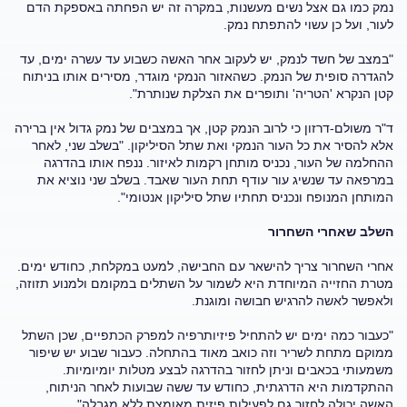
נמק כמו גם אצל נשים מעשנות, במקרה זה יש הפחתה באספקת הדם
לעור, ועל כן עשוי להתפתח נמק.
"במצב של חשד לנמק, יש לעקוב אחר האשה כשבוע עד עשרה ימים, עד
להגדרה סופית של הנמק. כשהאזור הנמקי מוגדר, מסירים אותו בניתוח
קטן הנקרא 'הטריה' ותופרים את הצלקת שנותרת".
ד"ר משולם-דרזון כי לרוב הנמק קטן, אך במצבים של נמק גדול אין ברירה
אלא להסיר את כל העור הנמקי ואת שתל הסיליקון. "בשלב שני, לאחר
ההחלמה של העור, נכניס מותחן רקמות לאיזור. ננפח אותו בהדרגה
במרפאה עד שנשיג עור עודף תחת העור שאבד. בשלב שני נוציא את
המותחן המנופח ונכניס תחתיו שתל סיליקון אנטומי".
השלב שאחרי השחרור
אחרי השחרור צריך להישאר עם החבישה, למעט במקלחת, כחודש ימים.
מטרת החזייה המיוחדת היא לשמור על השתלים במקומם ולמנוע תזוזה,
ולאפשר לאשה להרגיש חבושה ומוגנת.
"כעבור כמה ימים יש להתחיל פיזיותרפיה למפרק הכתפיים, שכן השתל
ממוקם מתחת לשריר וזה כואב מאוד בהתחלה. כעבור שבוע יש שיפור
משמעותי בכאבים וניתן לחזור בהדרגה לבצע מטלות יומיומיות.
ההתקדמות היא הדרגתית, כחודש עד ששה שבועות לאחר הניתוח,
האשה יכולה לחזור גם לפעילות פיזית מאומצת ללא מגבלה".