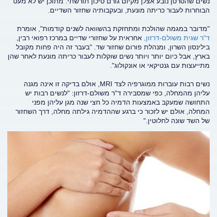
נשים שהסרטן נובע אצלן מקיום גורם סיכון תורשתי. מתוכן יש לא מעט
הבוחרות לעבור כריתה מונעת, ובעקבותיה שחזור השדיים.
"מדובר במגמה שהולכת ומתחזקת בהשוואה לשנים קודמות", אומרת
ד"ר שגית משולם-דרזון,
אחראית על שחזורי שדיים במרכז רפואי רבין,
בילינסון השרון, ומנהלת פורום שחזור שד. "בעבר זה היה פחות מקובל
בארץ, אבל כיום יותר ויותר נשים שוקלות לעבור כריתה מונעת לאחר שהן
מתייעצות עם גנטיקאי או אונקולוג".
נשים רבות עוברות ממוגרפיה לצד MRI, אולם בדיקה זו אינה מגנה
עליהן מהמחלה, כפי שמסבירה ד"ר משולם-דרזון: "לנשים רבות יש
התחושה שמעקב באמצעות הדמיה כל חצי שנה מגן עליהן מפני
המחלה, אולם יש לזכור כי ברגע שההדמיה גילתה מחלה, דרך השחזור
של השד שונה לחלוטין."