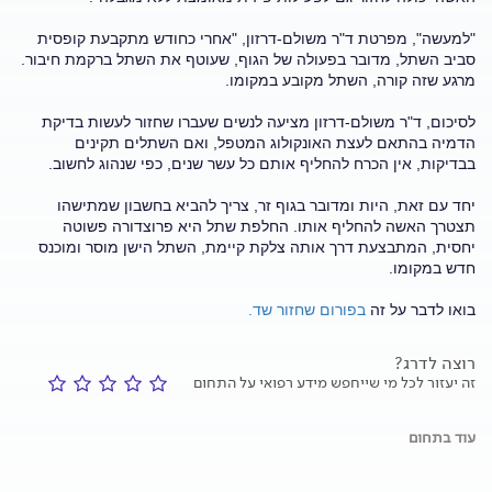
"למעשה", מפרטת ד"ר משולם-דרזון, "אחרי כחודש מתקבעת קופסית
סביב השתל, מדובר בפעולה של הגוף, שעוטף את השתל ברקמת חיבור.
מרגע שזה קורה, השתל מקובע במקומו.
לסיכום, ד"ר משולם-דרזון מציעה לנשים שעברו שחזור לעשות בדיקת
הדמיה בהתאם לעצת האונקולוג המטפל, ואם השתלים תקינים
בבדיקות, אין הכרח להחליף אותם כל עשר שנים, כפי שנהוג לחשוב.
יחד עם זאת, היות ומדובר בגוף זר, צריך להביא בחשבון שמתישהו
תצטרך האשה להחליף אותו. החלפת שתל היא פרוצדורה פשוטה
יחסית, המתבצעת דרך אותה צלקת קיימת, השתל הישן מוסר ומוכנס
חדש במקומו.
בואו לדבר על זה
בפורום שחזור שד.
רוצה לדרג?
זה יעזור לכל מי שייחפש מידע רפואי על התחום
עוד בתחום