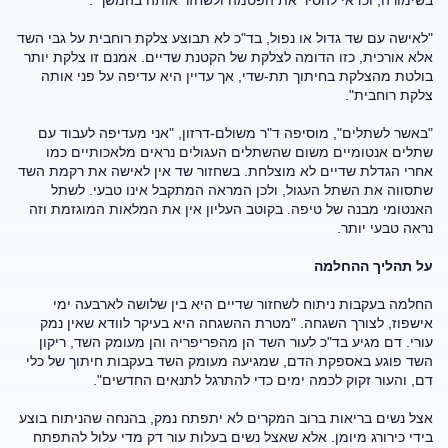
בשימורה, וכדאי להסיר את הפטמה ולשחזר אותה בהמשך".
"לאישה עם שד גדול או נפול, בד"כ לא תבוצע צלקת רוחבית על גבי השד
אלא אורכית, כזו הדומה לצלקת של הקטנת שדיים. אמנם זו צלקת יותר
בולטת מהצלקת בחיתוך תת-שדי, אך עדיין היא עדיפה על פני אותה
צלקת רוחבית".
"באשר לשתלים", מוסיפה ד"ר משולם-דרזון, "אני מעדיפה לעבוד עם
שתלים אנטומיים משום שהשתלים העגולים נראים מלאכותיים כמו
אחרי הגדלת שדיים לא מוצלחת. בשחזור שד אין לאישה את רקמת השד
שתסווה את השתל העגול, ולכן המראה המתקבל אינו טבעי. לשתל
האנטומי מבנה של טיפה. בקוטב העליון אין את המלאות המוגזמת וזה
נראה טבעי יותר.
על תהליך ההחלמה
החלמה בעקבות ניתוח לשחזור שדיים היא בין שלושה לארבעה ימי
אישפוז, לצורך השגחה. "מטרת ההשגחה היא בעיקר לוודא שאין נמק
עורי. דם מגיע בד"כ לעור השד הן מהפריפריה והן מעומק השד, ריקון
השד פוגע באספקת הדם, שמגיעה מעומק השד בעקבות חיתוך של כלי
דם, והעור זקוק לכמה ימים כדי להתרגל לתנאים החדשים".
אצל נשים בריאות ברוב המקרים לא יתפתח נמק, בהנחה שהניתוח בוצע
בידי כירורג מיומן. אלא שאצל נשים בעלות עור דק מדי עלול להתפתח