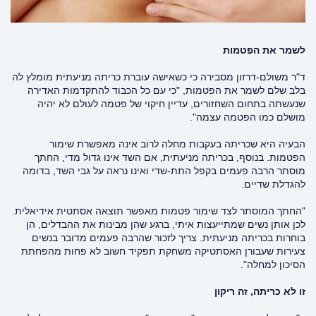
לשמר את הפטמות
ד"ר משולם-דרזון מסבירה כי כשאישה עוברת כריתה מניעתית מומלץ לה
בלב שלם לשמר את הפטמות, "כי עם כל הכבוד להתקדמות האדירה
שנעשתה בתחום השחזורים, עדיין חיקוי של פטמה לעולם לא יהיה
מושלם כמו הפטמה עצמה".
הבעיה היא שכריתה בעקבות מחלה לרוב אינה מאפשרת שימור
הפטמות. בנוסף, בכריתה מניעתית, אם השד אינו גדול מדי, החתך
מוסתר הרבה פעמים בקפל התת-שדי ואינו נראה על גבי השד, בדומה
להגדלת שדיים.
"החתך המוסתר לצד שימור פטמות מאפשר תוצאה אסתטית אידיאלית.
לכן אותן נשים שמתייעצות איתי, ברגע שהן מבינות את ההבדלים, הן
בוחרות בכריתה מניעתית. צריך לזכור שהרבה פעמים מדובר בנשים
צעירות שעבורן האסתטיקה משחקת תפקיד חשוב לא פחות מהפחתת
הסיכון למחלה".
זו לא כריתה, זה ריקון