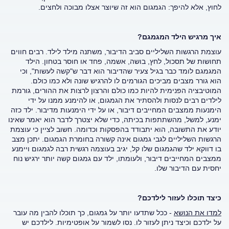
לחוץ, אלא להיפך: הגמגום הוא זה שיוצר אצלו מבוכה ולחצים.
איך מרגיש הילד המגמגם?
עוצמת הרגשות השליליים סביב הדיבור, משתנה מילד לילד. רבים חווים
תחושות של תסכול, לחץ, בושה, אשמה, פחד או חוסר בטחון. הילד
המגמגם לומד כבר בגיל צעיר שהדיבור הוא דבר ש"קשה לעשות", וכי
הוא גורר מצבים מביכים הגורמים לו להרגיש שונה ולא כמו כולם.
המוטיבציה הפנימית להיות כמו כולם והרצון לרצות את ההורים, גורמת
לילדים רבים לנסות ולהסתיר את הגמגום, או להימנע ממנו על ידי
הימנעות ממצבים המחייבים דיבור, או על ידי הימנעות מדיבור. ילד כזה
ימנע, למשל, מהשתתפות בכיתה, כדי שלא יצטרך לדבר הוא יאמר שאינו
יודע את התשובה, הוא יתבודד בהפסקות וכדומה. חשוב לציין כי עוצמת
הרגשות השליליים לגבי גמגום אינה קשורה בחומרת הגמגום. יתכן מצב
בו דווקא ילד שהגמגום שלו קל, יגיב בעוצמה רגשית רבה לגמגום ויימנע
ממצבים המחייבים דיבור, ולעומתו, ילד עם גמגום קשה יותר ירגיש נוח
יחסית עם הדיבור שלו.
כיצד תוכלו לעזור לילדכם?
למדו את הנושא
- ככל שתדעו יותר על גמגום, כך תוכלו להבין מה עובר
על ילדכם וכיצד ניתן לעזור לו. נסו לשמור על אופטימיות. לילדכם יש