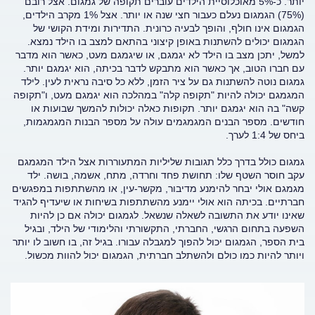
יותר. כ-5% מאוכלוסיית הילדים עוברים תקופה של גמגום. אצל רובם
(75%) הגמגום נעלם כעבור חצי שנה או יותר. אצל 1% מקרב הילדים,
הגמגום אינו חולף, והופך לבעיה כרונית. התדירות ומידת הקושי של
הגמגום יכולים להשתנות באופן קיצוני בהתאם למצב בו הילד נמצא.
למשל, יתכן מצב בו הילד לא יגמגם, או שיגמגם מעט, כאשר הוא מדבר
עם חברו הטוב, אך כאשר הוא מתבקש לדבר בכיתה, הוא יגמגם יותר.
גמגום נוטה להשתנות גם על ציר הזמן, ללא כל סיבה נראית לעין. לילד
המגמגם יכולה להיות "תקופה קלה" במהלכה הוא יגמגם מעט, ו"תקופה
קשה" בה הוא יגמגם יותר. תקופות כאלה יכולות להמשך שבועות או
חודשים. מספר הבנים המגמגמים עולה על מספר הבנות המגמגמות,
ביחס של 1:4 לערך.
גמגום כולל בדרך כלל תגובות שליליות המתעוררות אצל הילד המגמגם
עקב חוסר השטף שלו: תחושת פחד וחרדה, מתח, אשמה, בושה. ילד
מגמגם אולי יבחר להימנע מדיבור, מקשר-עין, או מהשתתפות במפגשים
חברתיים. בכיתה הוא אולי יימנע מהשתתפות בשיחות או שיעדיף להגיד
שאינו יודע את התשובה לשאלה שנשאל. לגמגום יכולה אם כן להיות
השפעה בתחום הרגשי, החברתי, התקשורתי והלימודי של הילד, ובגיל
בית הספר, הגמגום יכול להפוך למגבלה עבורו. בגיל זה, בו חשוב לו יותר
ויותר להיות כמו כולם ולהשתלב חברתית, הגמגום יכול להוות מכשול.