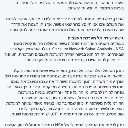
מערכת החיסון. הוא אחראי גם להתפתחותן של בעיות לב וכלי דם,
בעיות הורמונליות, ובעיות נפשיות.
אם כן, ללא ספק, המתח לא תורם לבריאות ילידנו. אך איך אפשר לשנות
את העולם שבו אנו חיים? ברור שאי אפשר, אך ניתן לשנות את הדרך
שבה רואים הילדים את אותו עולם ומתרגמים אותו פנימה לתוך גופם.
גישה ישירה אל מערכת העצבים
בעשרים השנים האחרונות פותחה גישה טיפולית כירופרקטית בשם
Network Spinal Analysis - NSA על ידי ד"ר דונלד אפשטיין בקולורדו
שבארה"ב. ייחודה הוא בגישה ישירה למערכת העצבים המרכזית. הטיפול
ידני ומכוון לחוט השדרה, בצמתים נוירולוגיים מדויקים ביותר.
בזמן הטיפול הילד שוכב על הבטן, הוא מרגיש שנשימתו הופכת קלה
ומלאה, הוא חש בתנועה עדינה בגופו, שמתפתחת בהדרגה לתנועות לכל
אורך עמוד השדרה. הגוף למעשה משחרר את עצמו ומעצב את עצמו
מחדש: הנשימה הופכת פתוחה, היציבה מזדקפת, הילד הופך רגוע יותר,
נפתח להוריו לחבריו, מוותר על פחדיו וחרדותיו. בעיות במערכות
פנימיות כמו מערכת העיכול, הנשימה, העור, החיסון והמערכת
ההורמונלית משתפרות. כיוון שמדובר כאן בגישה מאוד עמוקה למערכת
העצבים ולשינוי דפוסים נוירולוגיים, ניתן לעזור ולקדם אף ילדים
אוטיסטים, ילדים עם בעיות התפתחות, CP, ושיתוקים ברמות שונות.
ניתן לראות את התהליך הטיפולי של NSA כתהליך אתחול לדיסק הקשיח