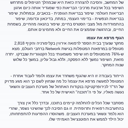
של המחשב, והסיבה להצהרה כזאת היא שבמהלך הטיפולים מתרחש
השיפור בכל ארבעת מרכיבי הבריאות כפי שמגדיר אותה כיום ארגון
הבריאות העולמי: שיפור בבריאות הגופנית - בכאבים, ובמחלות; שיפור
בבריאות הנפשית - בדימוי העצמי, במתח, בדיכאון וכדומה; שיפור
בהתמודדות מול מצבי הסטרס בחיים; שיפור בהנאה מהחיים, בשמחת
החיים, ובהרגשה שממצים את החיים ולא מחמיצים אותם.
הגוף מרפא את עצמו
מחקר שנערך בבית הספר לרפואה אירווין בקליפורניה והקיף 2,818
מטופלים במרפאות המטפלות בגישת Network ברחבי העולם, מצא
ש-76% מהמטופלים חוו שיפור משמעותי בכל הקטגוריות שנבדקו. יתרה
מזאת, השיפור נמשך ללא הפסקה, וללא גבול עליון, במשך כל שלוש
שנות המחקר.
הייחוד בעבודה זו היא שהגוף משחרר את עצמו ולומד לעבוד אחרת -
המטופל למעשה מרפא את עצמו! כל מה שנחוץ לשם כך הוא מגע מדויק
של הד"ר לכירופרקטיקה בנקודות האתחול של מערכת העצבים והשאר
נעשה מאליו, על פי ה"תוכנה" האישית של כל אחד.
מסתבר שכל הכלים להחלמה קיימים בתוכנו, ובדרך כלל אין צורך
בהתערבות רפואית ותרופתית. זו גם הסיבה לכך שהשינוי נשמר, שהרי
הוא נלמד ונשאר במערכת העצבים. משהוסרו ההפרעות להתפתחותו,
יכול הילד לממש את הפוטנציאל האמיתי שלו.