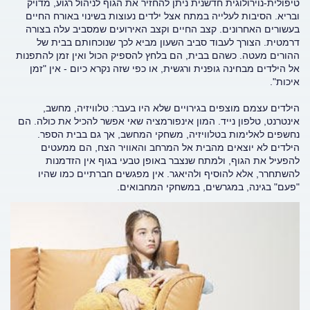
טיפולית-נוירולוגית חדשנית ניתן להחזיר את הגוף לניהול רגוע, מדויק
ובריא. הסיבות לעלייה במתח אצל ילדים נעוצות בשינוי באורח החיים
בעשורים האחרונים. קצב החיים וקצב האירועים שמסביב עלה בצורה
דרמטית. הצורך לעבוד סביב השעון מביא לכך שנוכחותם בבית של
ההורים מעטה. כשהם בבית, הם בלחץ להספיק הכול ואין זמן להתפנות
אל הילדים מבחינה גופנית ורגשית, או כפי שזה נקרא כיום - אין "זמן
איכות".
הילדים עצמם מוצפים בגירויים שלא היו בעבר: טלוויזיה, מחשב,
אינטרנט, טלפון נייד. המון אינפורמציה שאי אפשר להכיל את כולה. הם
נחשפים לאלימות בטלוויזיה, משחקי המחשב, אך גם בבית הספר.
הילדים לא יוצאים מהבית אל המרחב והאוויר הצח, הם ממעטים
להפעיל את הגוף, ולמתח שנצבר באופן טבעי בגוף אין הזדמנות
להשתחרר, אלא להוסיף ולהיאגר. אין מפגשים חברתיים כמו שהיו
"פעם" בגינה, במגרשים, במשחקי המחבואים.